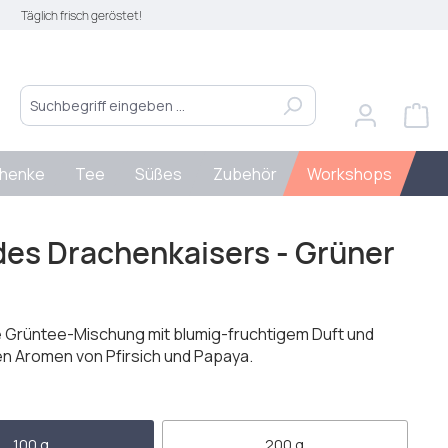
Täglich frisch geröstet!
henke
Tee
Süßes
Zubehör
Workshops
des Drachenkaisers - Grüner
 Grüntee-Mischung mit blumig-fruchtigem Duft und
n Aromen von Pfirsich und Papaya.
len
100 g
200 g