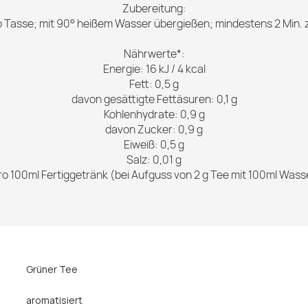
Zubereitung:
ro Tasse; mit 90° heißem Wasser übergießen; mindestens 2 Min. 
Nährwerte*:
Energie: 16 kJ / 4 kcal
Fett: 0,5 g
davon gesättigte Fettäsuren: 0,1 g
Kohlenhydrate: 0,9 g
davon Zucker: 0,9 g
Eiweiß: 0,5 g
Salz: 0,01 g
ro 100ml Fertiggetränk (bei Aufguss von 2 g Tee mit 100ml Wass
Grüner Tee
aromatisiert