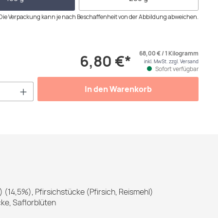
Die Verpackung kann je nach Beschaffenheit von der Abbildung abweichen.
68,00 € / 1 Kilogramm
6,80 €*
inkl. MwSt. zzgl. Versand
Sofort verfügbar
Anzahl: Gib den gewünschten Wert ein od
In den Warenkorb
(14,5%), Pfirsichstücke (Pfirsich, Reismehl)
ke, Saflorblüten