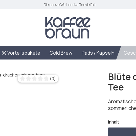
Die ganze Welt der Kaffeevielfalt
% Vorteilspakete
Cold Brew
Pads / Kapseln
Gesc
Blüte 
(0)
Tee
Durchschnittliche Bewertung von 0 von 5 Sternen
Aromatische
sommerliche
auswäh
Inhalt