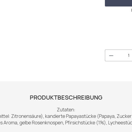
Produkt 
PRODUKTBESCHREIBUNG
Zutaten:
ttel: Zitronensäure), kandierte Papayastücke (Papaya, Zucker) 
es Aroma, gelbe Rosenknospen, Pfirsichstücke (1%), Lycheestüc