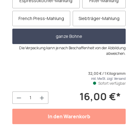
Espressokocher-Mahlung
Filter-Mahlung
French Press-Mahlung
Siebträger-Mahlung
ganze Bohne
Die Verpackung kann je nach Beschaffenheit von der Abbildung
abweichen.
32,00 € / 1 Kilogramm
inkl. MwSt. zzgl. Versand
Sofort verfügbar
16,00 €*
Produkt Anzahl: Gib den gewünschten We
In den Warenkorb