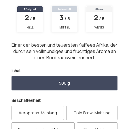
Röstgrad
Intensität
Säure
2
3
2
/ 5
/ 5
/ 5
HELL
MITTEL
WENIG
Einer der besten und teuersten Kaffees Afrika, der
durch sein vollmundiges und fruchtiges Aroma an
einen Bordeauxwein erinnert.
auswählen
Inhalt
500 g
auswählen
Beschaffenheit
Aeropress-Mahlung
Cold Brew-Mahlung