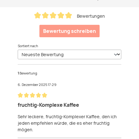
Bewertungen
Durchschnittliche Bewertung von 5 von 5 Sternen
Bewertung schreiben
Sortiert nach
1
Bewertung
6. Dezember 2025 17:29
Bewertung mit 5 von 5 Sternen
fruchtig-Komplexe Kaffee
Sehr leckere, fruchtig-Komplexer Kaffee, den ich
jeden empfehlen würde, die es eher fruchtig
mögen.