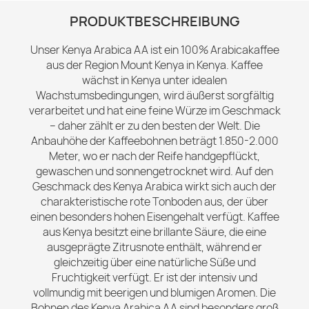
PRODUKTBESCHREIBUNG
Unser Kenya Arabica AA ist ein 100% Arabicakaffee
aus der Region Mount Kenya in Kenya. Kaffee
wächst in Kenya unter idealen
Wachstumsbedingungen, wird äußerst sorgfältig
verarbeitet und hat eine feine Würze im Geschmack
– daher zählt er zu den besten der Welt. Die
Anbauhöhe der Kaffeebohnen beträgt 1.850-2.000
Meter, wo er nach der Reife handgepflückt,
gewaschen und sonnengetrocknet wird. Auf den
Geschmack des Kenya Arabica wirkt sich auch der
charakteristische rote Tonboden aus, der über
einen besonders hohen Eisengehalt verfügt. Kaffee
aus Kenya besitzt eine brillante Säure, die eine
ausgeprägte Zitrusnote enthält, während er
gleichzeitig über eine natürliche Süße und
Fruchtigkeit verfügt. Er ist der intensiv und
vollmundig mit beerigen und blumigen Aromen. Die
Bohnen des Kenya Arabica AA sind besonders groß