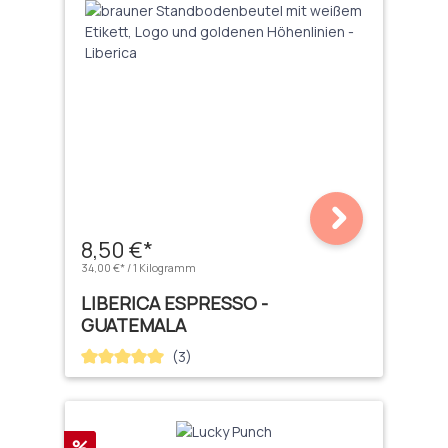
8,50 €*
34,00 €* / 1 Kilogramm
LIBERICA ESPRESSO -
GUATEMALA
(3)
Durchschnittliche Bewertung von 5 von 5 Sternen
Rabatt
%