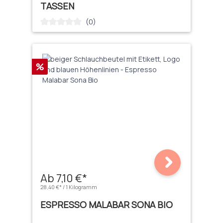
TASSEN
(0)
Durchschnittliche Bewertung von 0 von 5 Sternen
Rabatt
%
Ab 7,10 €*
28,40 €* / 1 Kilogramm
ESPRESSO MALABAR SONA BIO