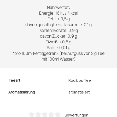
Nährwerte*:
Energie: 16 kJ / 4 kcal
Fett: < 0,5 g
davon gesättigte Fettäsuren: < 0,1 g
Kohlenhydrate: 0,9 g
davon Zucker: 0,9 g
Eiweiß: <0,5 g
Salz: <0,01 g
*pro 100ml Fertiggetränk (bei Aufguss von 2 g Tee
mit 100ml Wasser)
Teeart:
Rooibos Tee
Aromatisierung:
aromatisiert
:
Bewertungen