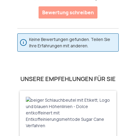
Durchschnittliche Bewertung von 0 von 5 Sternen
Bewertung schreiben
Keine Bewertungen gefunden. Teilen Sie
Ihre Erfahrungen mit anderen.
Produktgalerie überspringen
UNSERE EMPFEHLUNGEN FÜR SIE