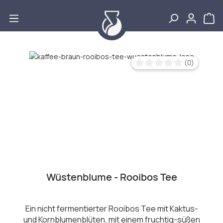
Zum Hauptinhalt springen
Bildergalerie überspringen
(0)
Durchschnittliche Bewertu
Wüstenblume - Rooibos Tee
Ein nicht fermentierter Rooibos Tee mit Kaktus-
und Kornblumenblüten, mit einem fruchtig-süßen