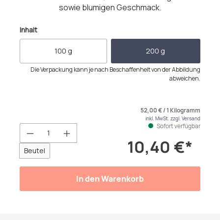
sowie blumigen Geschmack.
auswählen
Inhalt
100 g
200 g
Die Verpackung kann je nach Beschaffenheit von der Abbildung
abweichen.
52,00 € / 1 Kilogramm
inkl. MwSt. zzgl. Versand
Sofort verfügbar
Produkt Anzahl: Gib den gewünschten We
10,40 €*
Beutel
In den Warenkorb