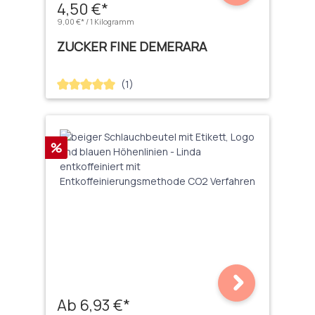
4,50 €*
9,00 €* / 1 Kilogramm
ZUCKER FINE DEMERARA
(1)
Durchschnittliche Bewertung von 5 von 5 Sternen
Rabatt
%
Ab 6,93 €*