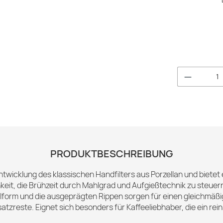
Produkt 
PRODUKTBESCHREIBUNG
ntwicklung des klassischen Handfilters aus Porzellan und bietet
eit, die Brühzeit durch Mahlgrad und Aufgießtechnik zu steuern,
form und die ausgeprägten Rippen sorgen für einen gleichmäßi
atzreste. Eignet sich besonders für Kaffeeliebhaber, die ein re