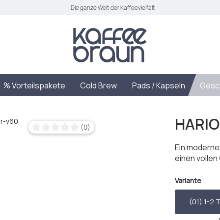
Die ganze Welt der Kaffeevielfalt
% Vorteilspakete
Cold Brew
Pads / Kapseln
Gesc
HARIO®
(0)
Durchschnittliche Bewertung von 0 von 5 Sternen
Ein moderner
einen volle
ausw
Variante
(01) 1-2 