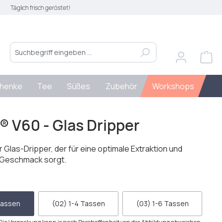
Täglich frisch geröstet!
henke
Tee
Süßes
Zubehör
Workshops
 V60 - Glas Dripper
 Glas-Dripper, der für eine optimale Extraktion und
n Geschmack sorgt.
ählen
Tassen
(02) 1-4 Tassen
(03) 1-6 Tassen