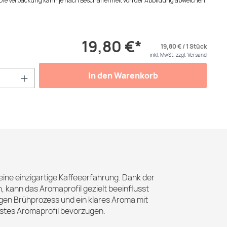
Die Verpackung kann je nach Beschaffenheit von der Abbildung abweichen.
19,80 €*
19,80 € / 1 Stück
inkl. MwSt. zzgl. Versand
Anzahl: Gib den gewünschten Wert ein od
In den Warenkorb
 eine einzigartige Kaffeeerfahrung. Dank der
 kann das Aromaprofil gezielt beeinflusst
gen Brühprozess und ein klares Aroma mit
instes Aromaprofil bevorzugen.