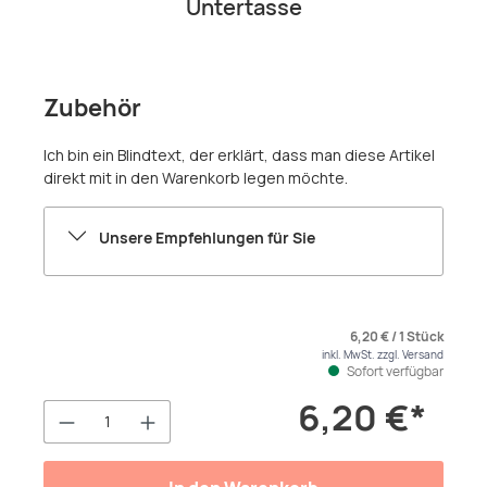
Untertasse
Zubehör
Ich bin ein Blindtext, der erklärt, dass man diese Artikel
direkt mit in den Warenkorb legen möchte.
Unsere Empfehlungen für Sie
6,20 € / 1 Stück
inkl. MwSt. zzgl. Versand
Sofort verfügbar
6,20 €*
Produkt Anzahl: Gib den gewünschten We