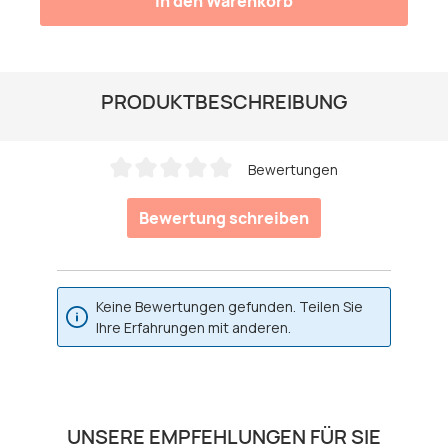
In den Warenkorb
PRODUKTBESCHREIBUNG
Bewertungen
Durchschnittliche Bewertung von 0 von 5 Sternen
Bewertung schreiben
Keine Bewertungen gefunden. Teilen Sie
Ihre Erfahrungen mit anderen.
Produktgalerie überspringen
UNSERE EMPFEHLUNGEN FÜR SIE