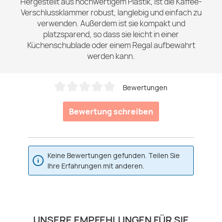
Hergestellt aus hochwertigem Plastik, ist die Kaffee-
Verschlussklammer robust, langlebig und einfach zu
verwenden. Außerdem ist sie kompakt und
platzsparend, so dass sie leicht in einer
Küchenschublade oder einem Regal aufbewahrt
werden kann.
Bewertungen
Durchschnittliche Bewertung von 0 von 5 Sternen
Bewertung schreiben
Keine Bewertungen gefunden. Teilen Sie
Ihre Erfahrungen mit anderen.
Produktgalerie überspringen
UNSERE EMPFEHLUNGEN FÜR SIE