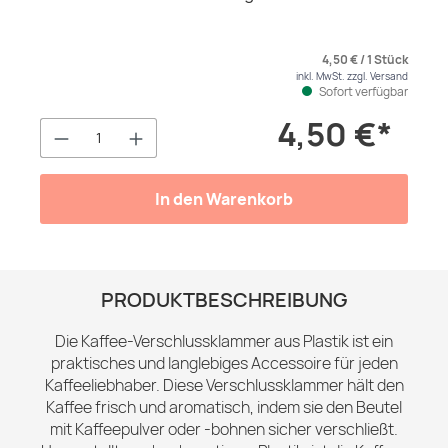
4,50 € / 1 Stück
inkl. MwSt. zzgl. Versand
Sofort verfügbar
4,50 €*
Produkt Anzahl: Gib den gewünschten We
In den Warenkorb
PRODUKTBESCHREIBUNG
Die Kaffee-Verschlussklammer aus Plastik ist ein
praktisches und langlebiges Accessoire für jeden
Kaffeeliebhaber. Diese Verschlussklammer hält den
Kaffee frisch und aromatisch, indem sie den Beutel
mit Kaffeepulver oder -bohnen sicher verschließt.