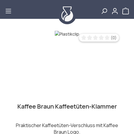
Zum Hauptinhalt springen
Bildergalerie überspringen
(0)
Durchschnittliche Bewertu
Kaffee Braun Kaffeetüten-Klammer
Praktischer Kaffeetüten-Verschluss mit Kaffee
Braun Logo.