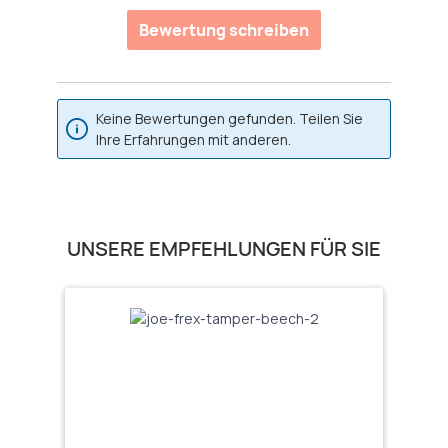
Durchschnittliche Bewertung von 0 von 5 Sternen
Bewertung schreiben
Keine Bewertungen gefunden. Teilen Sie
Ihre Erfahrungen mit anderen.
Produktgalerie überspringen
UNSERE EMPFEHLUNGEN FÜR SIE