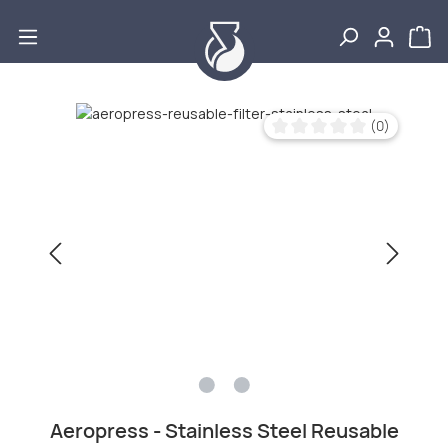
Zum Hauptinhalt springen
Bildergalerie überspringen
(0)
Durchschnittliche Bewertu
Aeropress - Stainless Steel Reusable