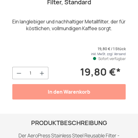
Filter, Standard
Ein langlebiger und nachhaltiger Metallfilter, der für
köstlichen, vollmundigen Kaffee sorgt.
19,80 € / 1 Stück
inkl. MwSt. zzgl. Versand
Sofort verfügbar
19,80 €*
Produkt Anzahl: Gib den gewünschten We
In den Warenkorb
PRODUKTBESCHREIBUNG
Der AeroPress Stainless Steel Reusable Filter -