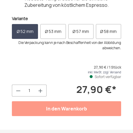
Zubereitung von köstlichem Espresso.
auswählen
Variante
Ø 52 mm
Ø 53 mm
Ø 57 mm
Ø 58 mm
Die Verpackung kann je nach Beschaffenheit von der Abbildung
abweichen.
27,90 € / 1 Stück
inkl. MwSt. zzgl. Versand
Sofort verfügbar
27,90 €*
Produkt Anzahl: Gib den gewünschten We
In den Warenkorb