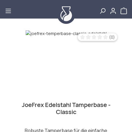
Zum Hauptinhalt springen
Bildergalerie überspringen
(0)
Durchschnittliche Bewertu
JoeFrex Edelstahl Tamperbase -
Classic
Robuste Tamperbase für die einfache