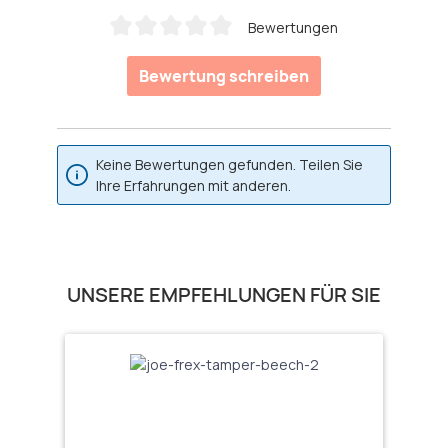
Bewertungen
Durchschnittliche Bewertung von 0 von 5 Sternen
Bewertung schreiben
Keine Bewertungen gefunden. Teilen Sie
Ihre Erfahrungen mit anderen.
Produktgalerie überspringen
UNSERE EMPFEHLUNGEN FÜR SIE