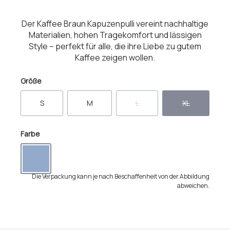
Der Kaffee Braun Kapuzenpulli vereint nachhaltige
Materialien, hohen Tragekomfort und lässigen
Style – perfekt für alle, die ihre Liebe zu gutem
Kaffee zeigen wollen.
auswählen
Größe
S
M
L
XL
(Diese Option ist zurzeit nicht verf
(Diese Option ist
auswählen
Farbe
bright blue
(Diese Option ist zurzeit nicht verfügbar.)
Die Verpackung kann je nach Beschaffenheit von der Abbildung
abweichen.