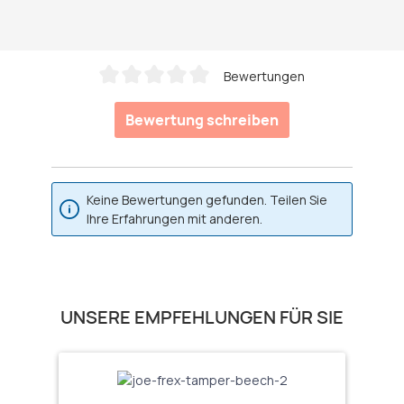
Bewertungen
Durchschnittliche Bewertung von 0 von 5 Sternen
Bewertung schreiben
Keine Bewertungen gefunden. Teilen Sie
Ihre Erfahrungen mit anderen.
Produktgalerie überspringen
UNSERE EMPFEHLUNGEN FÜR SIE