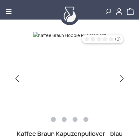
Zum Hauptinhalt springen
Bildergalerie überspringen
(0)
Durchschnittliche Bewertu
Kaffee Braun Kapuzenpullover - blau