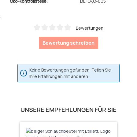
Öko-Kontrollstelle:
DE-ÖKO-005
:
Bewertungen
Durchschnittliche Bewertung von 0 von 5 Sternen
Bewertung schreiben
Keine Bewertungen gefunden. Teilen Sie
Ihre Erfahrungen mit anderen.
Produktgalerie überspringen
UNSERE EMPFEHLUNGEN FÜR SIE