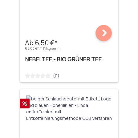
Ab 6,50 €*
65,00 €* / 1 Kilogramm
NEBELTEE - BIO GRÜNER TEE
(0)
Durchschnittliche Bewertung von 0 von 5 Sternen
Rabatt
%