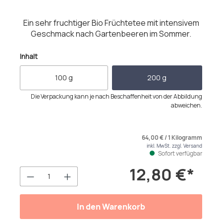
Ein sehr fruchtiger Bio Früchtetee mit intensivem
Geschmack nach Gartenbeeren im Sommer.
auswählen
Inhalt
100 g
200 g
Die Verpackung kann je nach Beschaffenheit von der Abbildung
abweichen.
64,00 € / 1 Kilogramm
inkl. MwSt. zzgl. Versand
Sofort verfügbar
12,80 €*
Produkt Anzahl: Gib den gewünschten We
In den Warenkorb