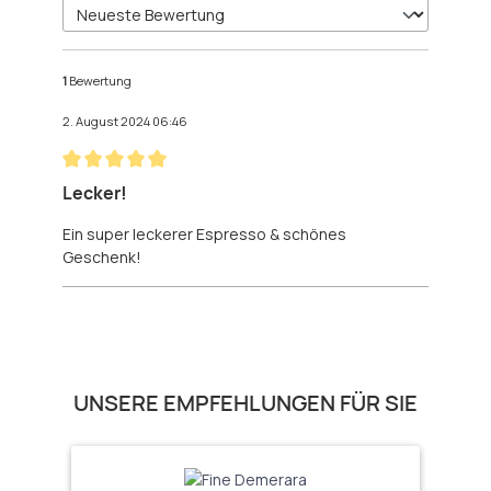
1
Bewertung
2. August 2024 06:46
Bewertung mit 5 von 5 Sternen
Lecker!
Ein super leckerer Espresso & schönes
Geschenk!
Produktgalerie überspringen
UNSERE EMPFEHLUNGEN FÜR SIE