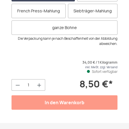
French Press-Mahlung
Siebträger-Mahlung
ganze Bohne
Die Verpackung kann je nach Beschaffenheit von der Abbildung
abweichen.
34,00 € / 1 Kilogramm
inkl. MwSt. zzgl. Versand
Sofort verfügbar
8,50 €*
Produkt Anzahl: Gib den gewünschten We
In den Warenkorb