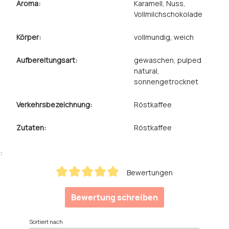
Aroma:
Karamell
, Nuss
,
Vollmilchschokolade
Körper:
vollmundig
, weich
Aufbereitungsart:
gewaschen
, pulped
natural
,
sonnengetrocknet
Verkehrsbezeichnung:
Röstkaffee
Zutaten:
Röstkaffee
:
Bewertungen
Durchschnittliche Bewertung von 5 von 5 Sternen
Bewertung schreiben
Sortiert nach