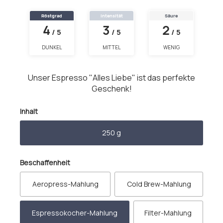
Röstgrad
Intensität
Säure
4
3
2
/ 5
/ 5
/ 5
DUNKEL
MITTEL
WENIG
Unser Espresso "Alles Liebe" ist das perfekte
Geschenk!
auswählen
Inhalt
250 g
auswählen
Beschaffenheit
Aeropress-Mahlung
Cold Brew-Mahlung
Espressokocher-Mahlung
Filter-Mahlung