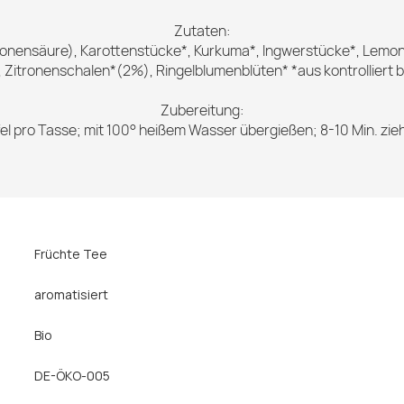
Zutaten:
tronensäure), Karottenstücke*, Kurkuma*, Ingwerstücke*, Lem
 Zitronenschalen*(2%), Ringelblumenblüten* *aus kontrolliert
Zubereitung:
fel pro Tasse; mit 100° heißem Wasser übergießen; 8-10 Min. zie
Früchte Tee
aromatisiert
Bio
DE-ÖKO-005