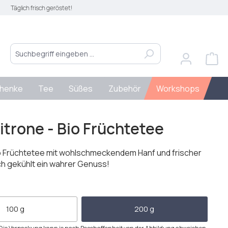
Täglich frisch geröstet!
henke
Tee
Süßes
Zubehör
Workshops
itrone - Bio Früchtetee
io Früchtetee mit wohlschmeckendem Hanf und frischer
ch gekühlt ein wahrer Genuss!
len
100 g
200 g