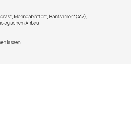
ongras*, Moringablätter*, Hanfsamen*(4%),
 biologischem Anbau
hen lassen.