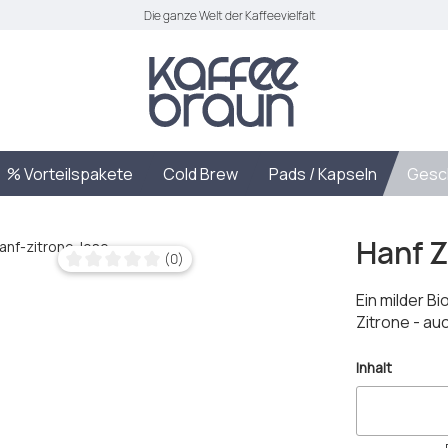
Die ganze Welt der Kaffeevielfalt
% Vorteilspakete
Cold Brew
Pads / Kapseln
Gesc
Hanf Z
(0)
Durchschnittliche Bewertung von 0 von 5 Sternen
Ein milder B
Zitrone - au
auswäh
Inhalt