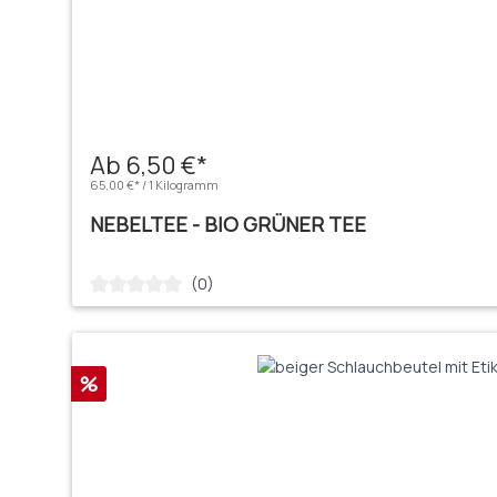
Ab 6,50 €*
65,00 €* / 1 Kilogramm
NEBELTEE - BIO GRÜNER TEE
(0)
Durchschnittliche Bewertung von 0 von 5 Sternen
Rabatt
%