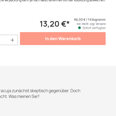
Die Verpackung kann je nach Beschaffenheit von der Abbildung abweichen.
66,00 € / 1 Kilogramm
13,20 €*
inkl. MwSt. zzgl. Versand
Sofort verfügbar
Anzahl: Gib den gewünschten Wert ein od
In den Warenkorb
aracuja zunächst skeptisch gegenüber. Doch
macht. Was meinen Sie?