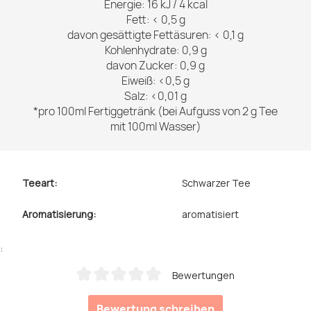
Energie: 16 kJ / 4 kcal
Fett: < 0,5 g
davon gesättigte Fettäsuren: < 0,1 g
Kohlenhydrate: 0,9 g
davon Zucker: 0,9 g
Eiweiß: <0,5 g
Salz: <0,01 g
*pro 100ml Fertiggetränk (bei Aufguss von 2 g Tee
mit 100ml Wasser)
Teeart:
Schwarzer Tee
Aromatisierung:
aromatisiert
:
Bewertungen
Durchschnittliche Bewertung von 0 von 5 Sternen
Bewertung schreiben