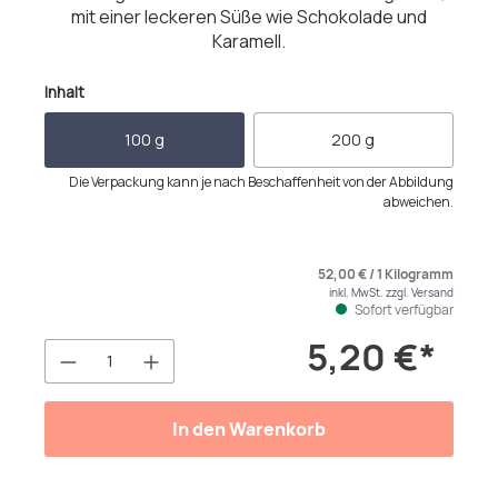
mit einer leckeren Süße wie Schokolade und
Karamell.
auswählen
Inhalt
100 g
200 g
Die Verpackung kann je nach Beschaffenheit von der Abbildung
abweichen.
52,00 € / 1 Kilogramm
inkl. MwSt. zzgl. Versand
Sofort verfügbar
5,20 €*
Produkt Anzahl: Gib den gewünschten We
In den Warenkorb