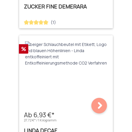
ZUCKER FINE DEMERARA
(1)
Durchschnittliche Bewertung von 5 von 5 Sternen
Rabatt
%
Ab 6,93 €*
27,72 €* / 1 Kilogramm
LINDA DECAF