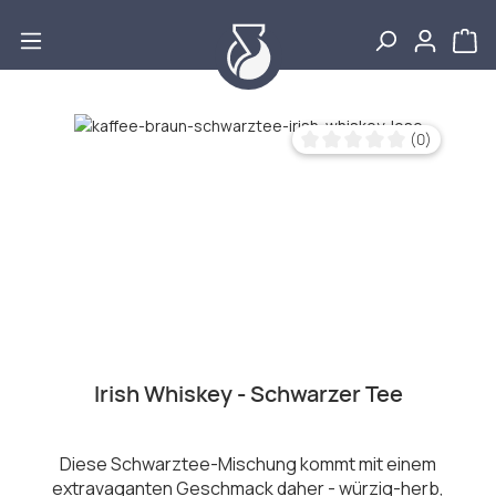
Zum Hauptinhalt springen
Bildergalerie überspringen
(0)
Durchschnittliche Bewertu
Irish Whiskey - Schwarzer Tee
Diese Schwarztee-Mischung kommt mit einem
extravaganten Geschmack daher - würzig-herb,