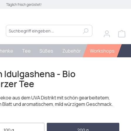
Täglich frisch geröstet!
henke
Tee
Süßes
Zubehör
Workshops
 Idulgashena - Bio
rzer Tee
Pekoe aus dem UVA Distrikt mit schön gearbeitetem,
 Blatt und aromatischem, mild würzigem Geschmack.
len
100 g
200 g