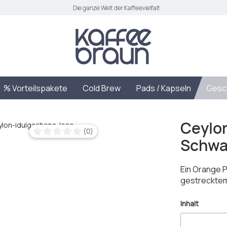
Die ganze Welt der Kaffeevielfalt
% Vorteilspakete
Cold Brew
Pads / Kapseln
Gesc
Ceylon
(0)
Schwa
Durchschnittliche Bewertung von 0 von 5 Sternen
Ein Orange 
gestrecktem
auswäh
Inhalt