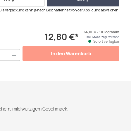
Die Verpackung kann je nach Beschaffenheit von der Abbildung abweichen.
64,00 € / 1 Kilogramm
12,80 €*
inkl. MwSt. zzgl. Versand
Sofort verfügbar
Anzahl: Gib den gewünschten Wert ein od
In den Warenkorb
ischem, mild würzigem Geschmack.