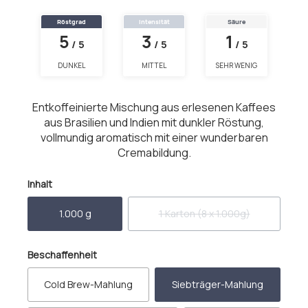
Röstgrad
Intensität
Säure
5
3
1
/ 5
/ 5
/ 5
DUNKEL
MITTEL
SEHR WENIG
Entkoffeinierte Mischung aus erlesenen Kaffees
aus Brasilien und Indien mit dunkler Röstung,
vollmundig aromatisch mit einer wunderbaren
Cremabildung.
auswählen
Inhalt
1.000 g
1 Karton (8 x 1.000g)
(Diese Option ist zurzeit nich
auswählen
Beschaffenheit
Cold Brew-Mahlung
Siebträger-Mahlung