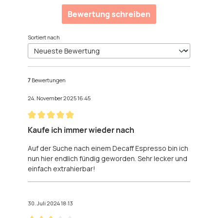
Durchschnittliche Bewertung von 4.71 von 5 Sterne
Bewertung schreiben
Sortiert nach
7
Bewertungen
24. November 2025 16:45
Bewertung mit 5 von 5 Sternen
Kaufe ich immer wieder nach
Auf der Suche nach einem Decaff Espresso bin ich
nun hier endlich fündig geworden. Sehr lecker und
einfach extrahierbar!
30. Juli 2024 18:13