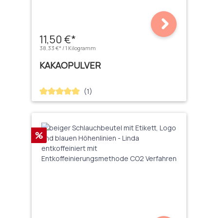
11,50 €*
38,33 €* / 1 Kilogramm
KAKAOPULVER
(1)
Durchschnittliche Bewertung von 5 von 5 Sternen
Rabatt
%