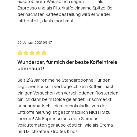
ausprobieren. Was soll ich sagen...............als
Espresso und als Filterkaffe einsame Spitze. Bei
der nächsten Kaffeebestellung wird er wieder
mitbestellt, danke nochmal.
20. Januar 2021 09:47
Bewertung mit 5 von 5 Sternen
Wunderbar, für mich der beste Koffeinfreie
überhaupt!
Seit 2½ Jahren meine Standardbohne. Für den
täglichen Konsum vertrage ich kein Koffein, nach
einigen Versuchen von verschiedenen Röstereien
bin ich dann beim Dolce gelandet. Er schmeckt
sehr aromatisch, leicht schokoladig, von der
Entkoffeinierung ist geschmacklich NICHTS zu
merken! Als Espresso aus dem Siemens
Vollautomaten genauso köstlich, wie als Crema-
und Milchkaffee. Großes Kino!!