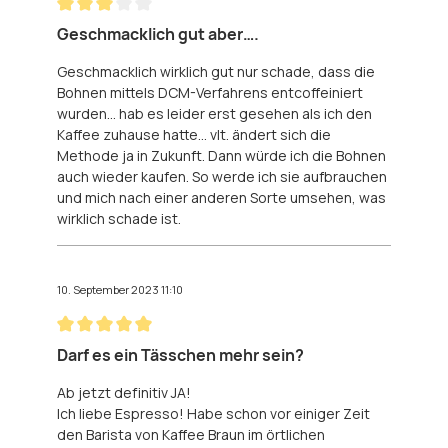
Bewertung mit 3 von 5 Sternen
Geschmacklich gut aber….
Geschmacklich wirklich gut nur schade, dass die
Bohnen mittels DCM-Verfahrens entcoffeiniert
wurden… hab es leider erst gesehen als ich den
Kaffee zuhause hatte… vlt. ändert sich die
Methode ja in Zukunft. Dann würde ich die Bohnen
auch wieder kaufen. So werde ich sie aufbrauchen
und mich nach einer anderen Sorte umsehen, was
wirklich schade ist.
10. September 2023 11:10
Bewertung mit 5 von 5 Sternen
Darf es ein Tässchen mehr sein?
Ab jetzt definitiv JA!
Ich liebe Espresso! Habe schon vor einiger Zeit
den Barista von Kaffee Braun im örtlichen