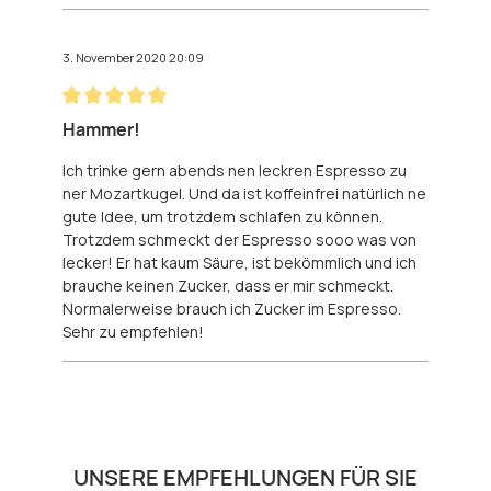
3. November 2020 20:09
Bewertung mit 5 von 5 Sternen
Hammer!
Ich trinke gern abends nen leckren Espresso zu
ner Mozartkugel. Und da ist koffeinfrei natürlich ne
gute Idee, um trotzdem schlafen zu können.
Trotzdem schmeckt der Espresso sooo was von
lecker! Er hat kaum Säure, ist bekömmlich und ich
brauche keinen Zucker, dass er mir schmeckt.
Normalerweise brauch ich Zucker im Espresso.
Sehr zu empfehlen!
Produktgalerie überspringen
UNSERE EMPFEHLUNGEN FÜR SIE