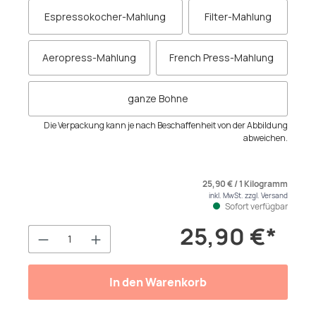
Espressokocher-Mahlung
Filter-Mahlung
Aeropress-Mahlung
French Press-Mahlung
ganze Bohne
Die Verpackung kann je nach Beschaffenheit von der Abbildung
abweichen.
25,90 € / 1 Kilogramm
inkl. MwSt. zzgl. Versand
Sofort verfügbar
25,90 €*
Produkt Anzahl: Gib den gewünschten We
In den Warenkorb