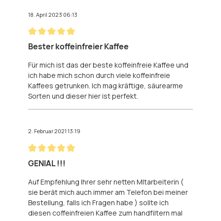
18. April 2023 06:13
Bewertung mit 5 von 5 Sternen
Bester koffeinfreier Kaffee
Für mich ist das der beste koffeinfreie Kaffee und
ich habe mich schon durch viele koffeinfreie
Kaffees getrunken. Ich mag kräftige, säurearme
Sorten und dieser hier ist perfekt.
2. Februar 2021 13:19
Bewertung mit 5 von 5 Sternen
GENIAL !!!
Auf Empfehlung Ihrer sehr netten MItarbeiterin (
sie berät mich auch immer am Telefon bei meiner
Bestellung, falls ich Fragen habe ) sollte ich
diesen coffeinfreien Kaffee zum handfiltern mal