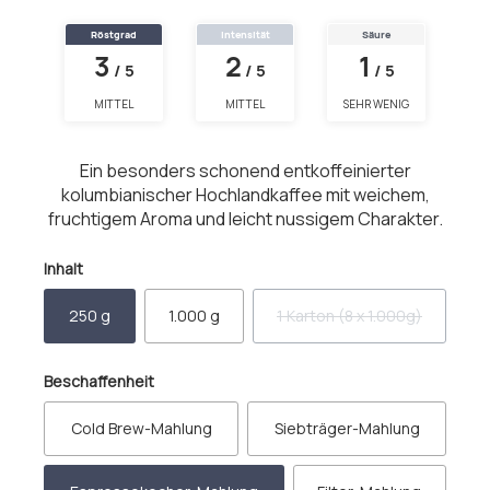
Röstgrad
Intensität
Säure
3
2
1
/ 5
/ 5
/ 5
MITTEL
MITTEL
SEHR WENIG
Ein besonders schonend entkoffeinierter
kolumbianischer Hochlandkaffee mit weichem,
fruchtigem Aroma und leicht nussigem Charakter.
auswählen
Inhalt
250 g
1.000 g
1 Karton (8 x 1.000g)
(Diese Option ist zurzeit 
auswählen
Beschaffenheit
Cold Brew-Mahlung
Siebträger-Mahlung