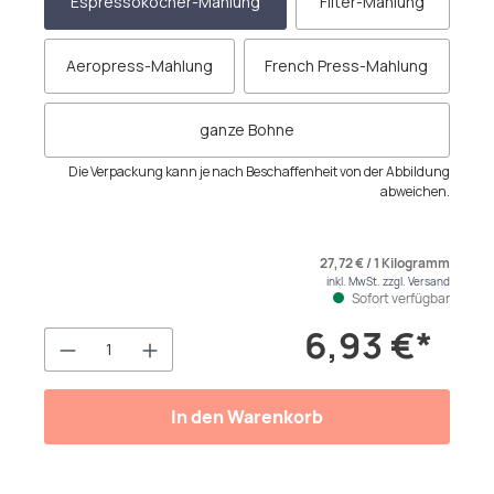
Espressokocher-Mahlung
Filter-Mahlung
Aeropress-Mahlung
French Press-Mahlung
ganze Bohne
Die Verpackung kann je nach Beschaffenheit von der Abbildung
abweichen.
27,72 € / 1 Kilogramm
inkl. MwSt. zzgl. Versand
Sofort verfügbar
6,93 €*
Produkt Anzahl: Gib den gewünschten We
In den Warenkorb