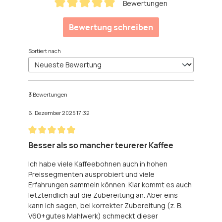
Bewertungen
Durchschnittliche Bewertung von 5 von 5 Sternen
Bewertung schreiben
Sortiert nach
3
Bewertungen
6. Dezember 2025 17:32
Bewertung mit 5 von 5 Sternen
Besser als so mancher teurerer Kaffee
Ich habe viele Kaffeebohnen auch in hohen
Preissegmenten ausprobiert und viele
Erfahrungen sammeln können. Klar kommt es auch
letztendlich auf die Zubereitung an. Aber eins
kann ich sagen, bei korrekter Zubereitung (z. B.
V60+gutes Mahlwerk) schmeckt dieser