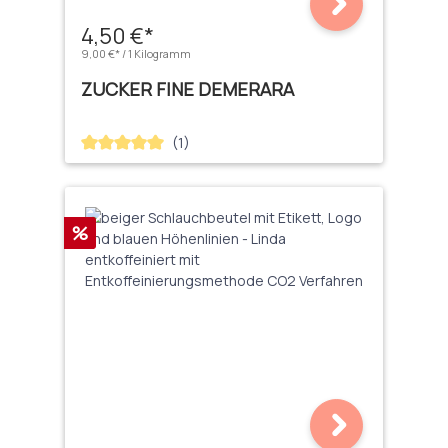
4,50 €*
9,00 €* / 1 Kilogramm
ZUCKER FINE DEMERARA
(1)
Durchschnittliche Bewertung von 5 von 5 Sternen
Rabatt
%