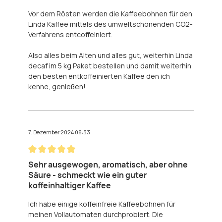
Vor dem Rösten werden die Kaffeebohnen für den
Linda Kaffee mittels des umweltschonenden CO2-
Verfahrens entcoffeiniert.
Also alles beim Alten und alles gut, weiterhin Linda
decaf im 5 kg Paket bestellen und damit weiterhin
den besten entkoffeinierten Kaffee den ich
kenne, genießen!
7. Dezember 2024 08:33
Bewertung mit 5 von 5 Sternen
Sehr ausgewogen, aromatisch, aber ohne
Säure - schmeckt wie ein guter
koffeinhaltiger Kaffee
Ich habe einige koffeinfreie Kaffeebohnen für
meinen Vollautomaten durchprobiert. Die