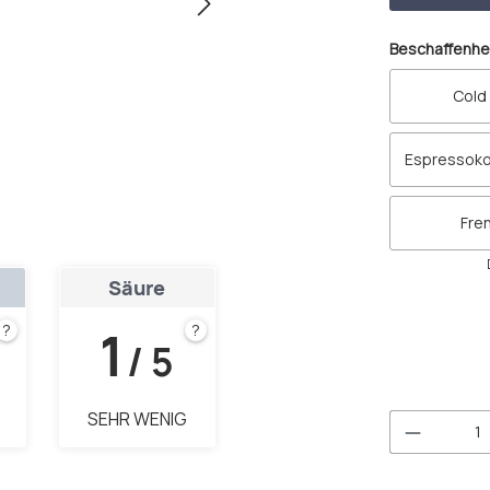
Beschaffenhe
Cold
Espressoko
Fre
Säure
1
?
?
/ 5
SEHR WENIG
Produkt 