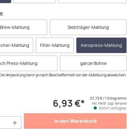
auswählen
it
 Brew-Mahlung
Siebträger-Mahlung
cher-Mahlung
Filter-Mahlung
Aeropress-Mahlung
nch Press-Mahlung
ganze Bohne
Die Verpackung kann je nach Beschaffenheit von der Abbildung abweichen.
27,72 € / 1 Kilogramm
6,93 €*
inkl. MwSt. zzgl. Versand
Sofort verfügbar
Anzahl: Gib den gewünschten Wert ein od
In den Warenkorb