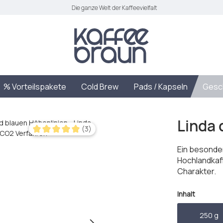
Die ganze Welt der Kaffeevielfalt
% Vorteilspakete
Cold Brew
Pads / Kapseln
Gesc
Linda 
(3)
Durchschnittliche Bewertung von 5 von 5 Sternen
Ein besonde
Hochlandkaf
Charakter.
auswäh
Inhalt
250 g