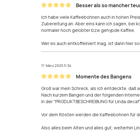
Besser als so mancher teu
Bewertung mit 5 von 5 Sternen
Ich habe viele Kaffeebohnen auch in hohen Pre
Zubereitung an. Aber eins kann ich sagen, bei 
normaler hoch gelobter bzw gehypde Kaffee.
Wer es auch entkoffeiniert mag, ist dann hier s
17. März 2025 11:34
Momente des Bangens
Bewertung mit 5 von 5 Sternen
Groß war mein Schreck, als ich entdeckte, daß a
Nach kurzem Bangen und der folgenden Interne
in der "PRODUKTBESCHREIBUNG für Linda decaf" 
Vor dem Rösten werden die Kaffeebohnen für de
Also alles beim Alten und alles gut, weiterhin 