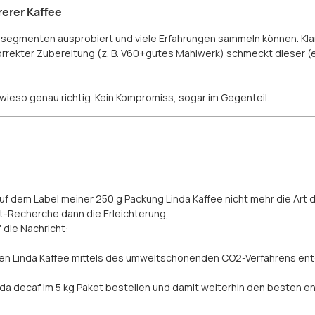
rerer Kaffee
issegmenten ausprobiert und viele Erfahrungen sammeln können. Klar
korrekter Zubereitung (z. B. V60+gutes Mahlwerk) schmeckt dieser (e
owieso genau richtig. Kein Kompromiss, sogar im Gegenteil.
uf dem Label meiner 250 g Packung Linda Kaffee nicht mehr die Art d
t-Recherche dann die Erleichterung,
die Nachricht:
n Linda Kaffee mittels des umweltschonenden CO2-Verfahrens entc
Linda decaf im 5 kg Paket bestellen und damit weiterhin den besten e