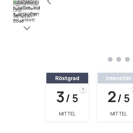
Röstgrad
Intensität
3
2
?
/ 5
/ 5
MITTEL
MITTEL