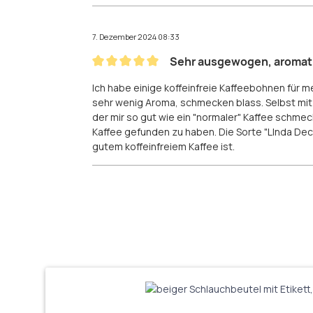
7. Dezember 2024 08:33
Sehr ausgewogen, aromatis
Bewertung mit 5 von 5 Sternen
Ich habe einige koffeinfreie Kaffeebohnen für m
sehr wenig Aroma, schmecken blass. Selbst mit
der mir so gut wie ein "normaler" Kaffee schmec
Kaffee gefunden zu haben. Die Sorte "LInda De
gutem koffeinfreiem Kaffee ist.
Produktgalerie überspringen