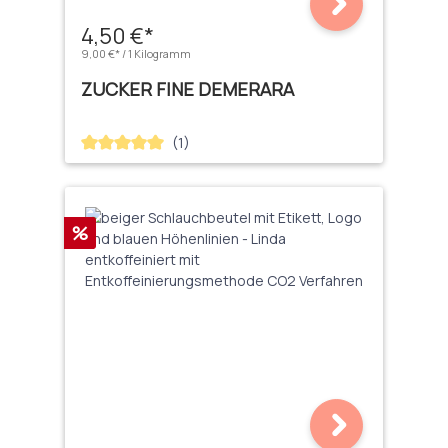
4,50 €*
9,00 €* / 1 Kilogramm
ZUCKER FINE DEMERARA
(1)
Durchschnittliche Bewertung von 5 von 5 Sternen
Rabatt
%