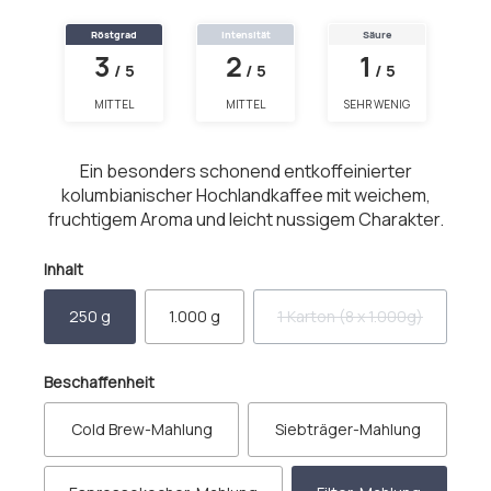
Röstgrad
Intensität
Säure
3
2
1
/ 5
/ 5
/ 5
MITTEL
MITTEL
SEHR WENIG
Ein besonders schonend entkoffeinierter
kolumbianischer Hochlandkaffee mit weichem,
fruchtigem Aroma und leicht nussigem Charakter.
auswählen
Inhalt
250 g
1.000 g
1 Karton (8 x 1.000g)
(Diese Option ist zurzeit 
auswählen
Beschaffenheit
Cold Brew-Mahlung
Siebträger-Mahlung