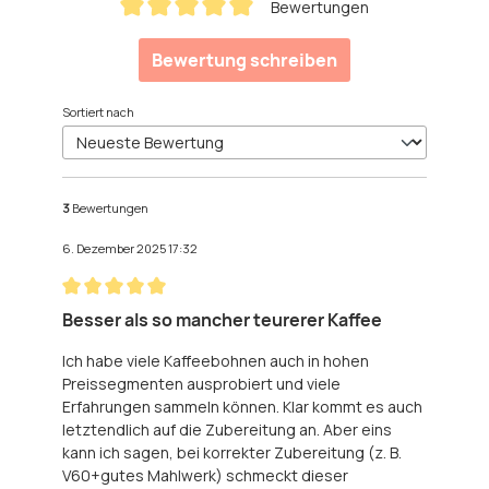
Bewertungen
Durchschnittliche Bewertung von 5 von 5 Sternen
Bewertung schreiben
Sortiert nach
3
Bewertungen
6. Dezember 2025 17:32
Bewertung mit 5 von 5 Sternen
Besser als so mancher teurerer Kaffee
Ich habe viele Kaffeebohnen auch in hohen
Preissegmenten ausprobiert und viele
Erfahrungen sammeln können. Klar kommt es auch
letztendlich auf die Zubereitung an. Aber eins
kann ich sagen, bei korrekter Zubereitung (z. B.
V60+gutes Mahlwerk) schmeckt dieser