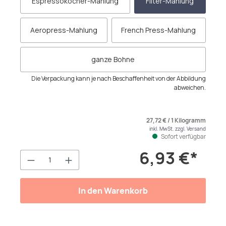
Espressokocher-Mahlung
Filter-Mahlung
Aeropress-Mahlung
French Press-Mahlung
ganze Bohne
Die Verpackung kann je nach Beschaffenheit von der Abbildung
abweichen.
27,72 € / 1 Kilogramm
inkl. MwSt. zzgl. Versand
Sofort verfügbar
6,93 €*
Produkt Anzahl: Gib den gewünschten We
In den Warenkorb