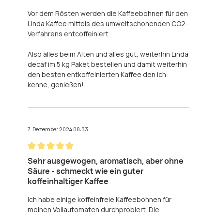
Vor dem Rösten werden die Kaffeebohnen für den
Linda Kaffee mittels des umweltschonenden CO2-
Verfahrens entcoffeiniert.
Also alles beim Alten und alles gut, weiterhin Linda
decaf im 5 kg Paket bestellen und damit weiterhin
den besten entkoffeinierten Kaffee den ich
kenne, genießen!
7. Dezember 2024 08:33
Bewertung mit 5 von 5 Sternen
Sehr ausgewogen, aromatisch, aber ohne
Säure - schmeckt wie ein guter
koffeinhaltiger Kaffee
Ich habe einige koffeinfreie Kaffeebohnen für
meinen Vollautomaten durchprobiert. Die