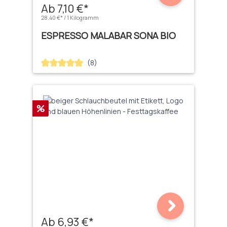
Ab 7,10 €*
28,40 €* / 1 Kilogramm
ESPRESSO MALABAR SONA BIO
(8)
Durchschnittliche Bewertung von 5 von 5 Sternen
Rabatt
%
Ab 6,93 €*