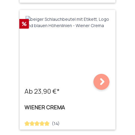
Rabatt
%
Ab 23,90 €*
WIENER CREMA
(14)
Durchschnittliche Bewertung von 5 von 5 Sternen