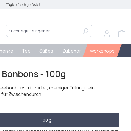
Täglich frisch geröstet!
henke
Tee
Süßes
Zubehör
Workshops
 Bonbons - 100g
eebonbons mit zarter, cremiger Füllung - ein
für Zwischendurch.
len
100 g