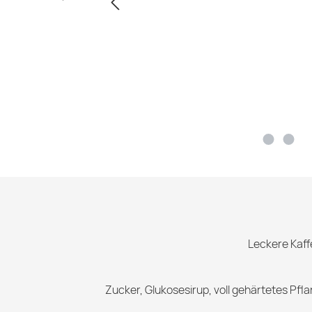
Leckere Kaff
Zucker, Glukosesirup, voll gehärtetes Pfl