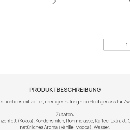
Produkt 
PRODUKTBESCHREIBUNG
eebonbons mit zarter, cremiger Füllung - ein Hochgenuss für Z
Zutaten:
anzenfett (Kokos), Kondensmilch, Rohrmelasse, Kaffee-Extrakt,
natürliches Aroma (Vanille, Mocca), Wasser.