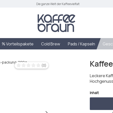
Die ganze Welt der Kaffeevielfalt
% Vorteilspakete
Cold Brew
Pads / Kapseln
Gesc
Kaffee
(0)
Durchschnittliche Bewertung von 0 von 5 Sternen
Leckere Kaff
Hochgenuss 
auswäh
Inhalt