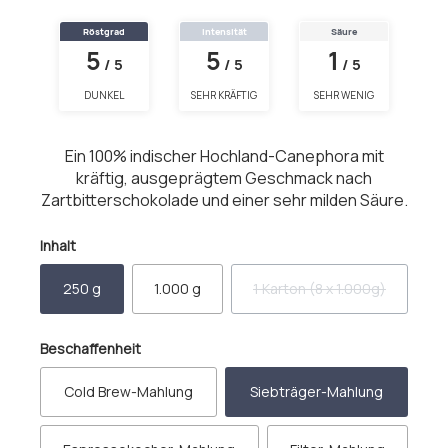
Röstgrad
Intensität
Säure
5
5
1
/ 5
/ 5
/ 5
DUNKEL
SEHR KRÄFTIG
SEHR WENIG
Ein 100% indischer Hochland-Canephora mit
kräftig, ausgeprägtem Geschmack nach
Zartbitterschokolade und einer sehr milden Säure.
auswählen
Inhalt
250 g
1.000 g
1 Karton (8 x 1.000g)
(Diese Option ist zurzeit 
auswählen
Beschaffenheit
Cold Brew-Mahlung
Siebträger-Mahlung