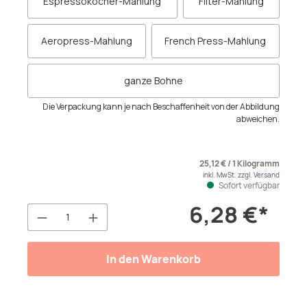
Espressokocher-Mahlung
Filter-Mahlung
Aeropress-Mahlung
French Press-Mahlung
ganze Bohne
Die Verpackung kann je nach Beschaffenheit von der Abbildung
abweichen.
25,12 € / 1 Kilogramm
inkl. MwSt. zzgl. Versand
Sofort verfügbar
6,28 €*
Produkt Anzahl: Gib den gewünschten We
In den Warenkorb