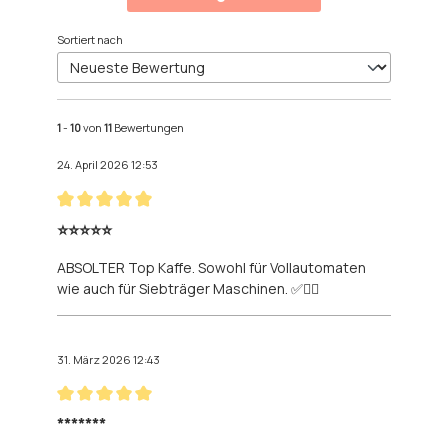
Sortiert nach
1
-
10
von
11
Bewertungen
24. April 2026 12:53
Bewertung mit 5 von 5 Sternen
⭐️⭐️⭐️⭐️⭐️
ABSOLTER Top Kaffe. Sowohl für Vollautomaten
wie auch für Siebträger Maschinen. ✅👍🏻
31. März 2026 12:43
Bewertung mit 5 von 5 Sternen
*******