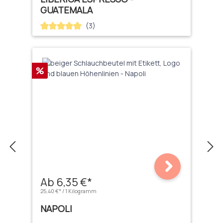
GUATEMALA
(3)
Durchschnittliche Bewertung von 5 von 5 Sternen
Rabatt
%
Ab 6,35 €*
25,40 €* / 1 Kilogramm
NAPOLI