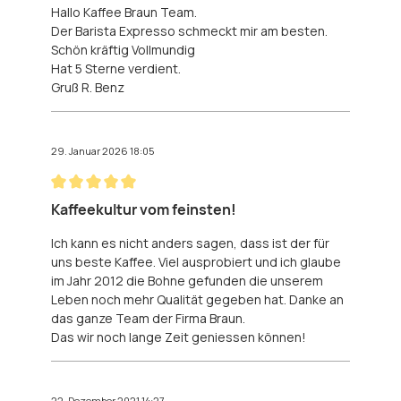
Hallo Kaffee Braun Team.
Der Barista Expresso schmeckt mir am besten.
Schön kräftig Vollmundig
Hat 5 Sterne verdient.
Gruß R. Benz
29. Januar 2026 18:05
Bewertung mit 5 von 5 Sternen
Kaffeekultur vom feinsten!
Ich kann es nicht anders sagen, dass ist der für
uns beste Kaffee. Viel ausprobiert und ich glaube
im Jahr 2012 die Bohne gefunden die unserem
Leben noch mehr Qualität gegeben hat. Danke an
das ganze Team der Firma Braun.
Das wir noch lange Zeit geniessen können!
22. Dezember 2021 14:27