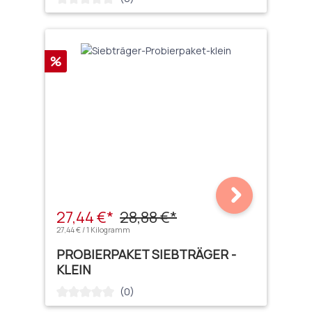
Rabatt
%
27,44 €*
28,88 €*
27,44 € / 1 Kilogramm
PROBIERPAKET SIEBTRÄGER -
KLEIN
(0)
Durchschnittliche Bewertung von 0 von 5 Sternen