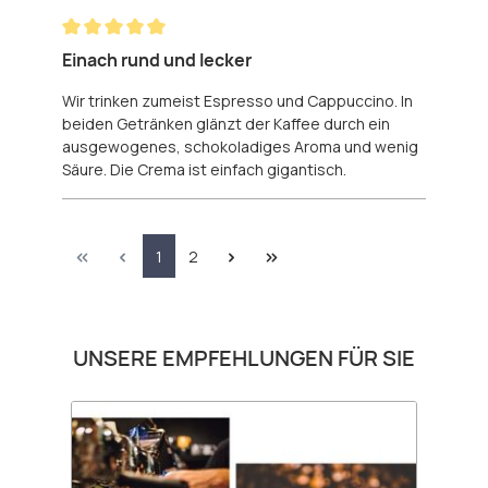
Bewertung mit 5 von 5 Sternen
Einach rund und lecker
Wir trinken zumeist Espresso und Cappuccino. In
beiden Getränken glänzt der Kaffee durch ein
ausgewogenes, schokoladiges Aroma und wenig
Säure. Die Crema ist einfach gigantisch.
Seite
Seite
1
2
Produktgalerie überspringen
UNSERE EMPFEHLUNGEN FÜR SIE