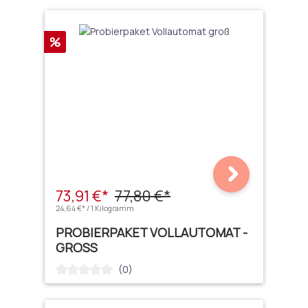
Rabatt
%
73,91 €*
77,80 €*
24,64 €* / 1 Kilogramm
PROBIERPAKET VOLLAUTOMAT -
GROSS
(0)
Durchschnittliche Bewertung von 0 von 5 Sternen