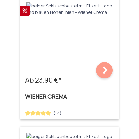
Rabatt
%
Ab 23,90 €*
WIENER CREMA
(14)
Durchschnittliche Bewertung von 5 von 5 Sternen