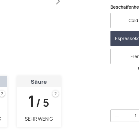
Beschaffenhe
Cold
Espressok
Fre
Säure
1
?
?
/ 5
Produkt 
G
SEHR WENIG