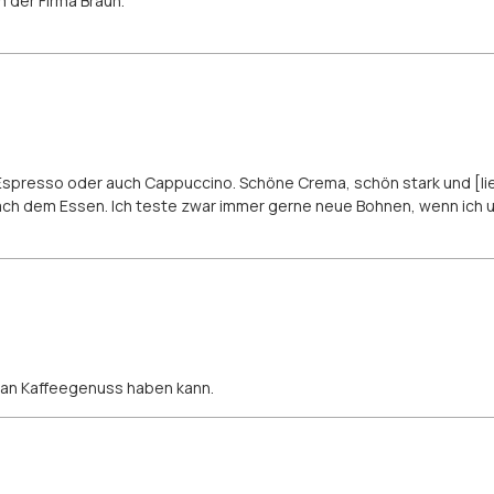
 der Firma Braun.
n Espresso oder auch Cappuccino. Schöne Crema, schön stark und [l
ch dem Essen. Ich teste zwar immer gerne neue Bohnen, wenn ich u
n an Kaffeegenuss haben kann.