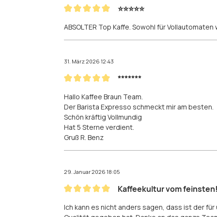
⭐️⭐️⭐️⭐️⭐️
Bewertung mit 5 von 5 Sternen
ABSOLTER Top Kaffe. Sowohl für Vollautomaten w
31. März 2026 12:43
*******
Bewertung mit 5 von 5 Sternen
Hallo Kaffee Braun Team.
Der Barista Expresso schmeckt mir am besten.
Schön kräftig Vollmundig
Hat 5 Sterne verdient.
Gruß R. Benz
29. Januar 2026 18:05
Kaffeekultur vom feinsten
Bewertung mit 5 von 5 Sternen
Ich kann es nicht anders sagen, dass ist der f