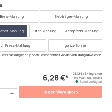
auswählen
it
 Brew-Mahlung
Siebträger-Mahlung
ocher-Mahlung
Filter-Mahlung
Aeropress-Mahlung
nch Press-Mahlung
ganze Bohne
Die Verpackung kann je nach Beschaffenheit von der Abbildung abweichen.
25,12 € / 1 Kilogramm
6,28 €*
inkl. MwSt. zzgl. Versand
Sofort verfügbar
Anzahl: Gib den gewünschten Wert ein od
In den Warenkorb