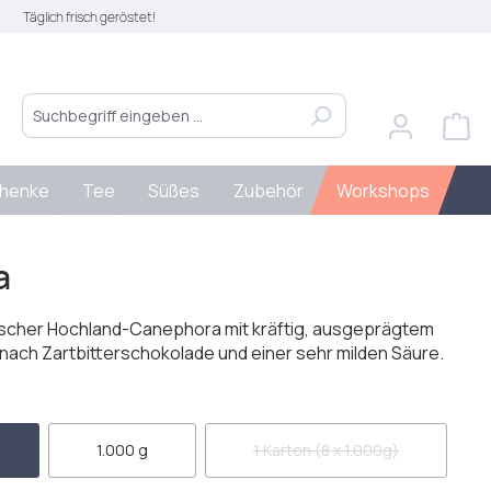
Täglich frisch geröstet!
henke
Tee
Süßes
Zubehör
Workshops
a
discher Hochland-Canephora mit kräftig, ausgeprägtem
ach Zartbitterschokolade und einer sehr milden Säure.
len
1.000 g
1 Karton (8 x 1.000g)
(Diese Option ist zurzeit nich