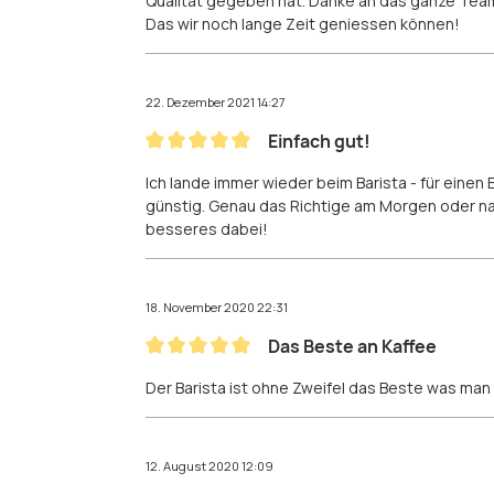
Qualität gegeben hat. Danke an das ganze Team
Das wir noch lange Zeit geniessen können!
22. Dezember 2021 14:27
Einfach gut!
Bewertung mit 5 von 5 Sternen
Ich lande immer wieder beim Barista - für eine
günstig. Genau das Richtige am Morgen oder na
besseres dabei!
18. November 2020 22:31
Das Beste an Kaffee
Bewertung mit 5 von 5 Sternen
Der Barista ist ohne Zweifel das Beste was ma
12. August 2020 12:09