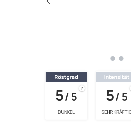
Röstgrad
Intensität
5
5
?
/ 5
/ 5
DUNKEL
SEHR KRÄFTI