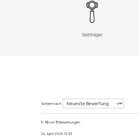
Siebträger
Sortiert nach
1
-
10
von
11
Bewertungen
24. April 2026 12:53