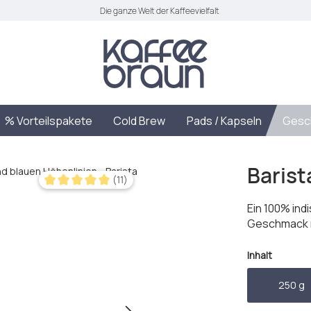
Die ganze Welt der Kaffeevielfalt
% Vorteilspakete
Cold Brew
Pads / Kapseln
Gesc
Barist
(11)
Durchschnittliche Bewertung von 5 von 5 Sternen
Ein 100% in
Geschmack n
auswäh
Inhalt
250 g