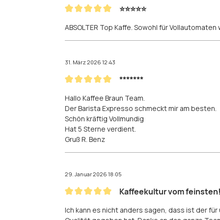
⭐️⭐️⭐️⭐️⭐️
Bewertung mit 5 von 5 Sternen
ABSOLTER Top Kaffe. Sowohl für Vollautomaten w
31. März 2026 12:43
*******
Bewertung mit 5 von 5 Sternen
Hallo Kaffee Braun Team.
Der Barista Expresso schmeckt mir am besten.
Schön kräftig Vollmundig
Hat 5 Sterne verdient.
Gruß R. Benz
29. Januar 2026 18:05
Kaffeekultur vom feinsten
Bewertung mit 5 von 5 Sternen
Ich kann es nicht anders sagen, dass ist der f