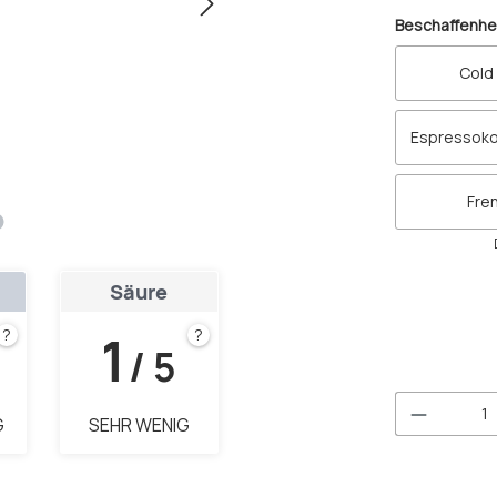
Beschaffenhe
Cold
Espressoko
Fre
Säure
1
?
?
/ 5
Produkt 
G
SEHR WENIG