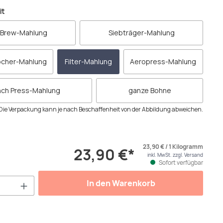
auswählen
it
 Brew-Mahlung
Siebträger-Mahlung
cher-Mahlung
Filter-Mahlung
Aeropress-Mahlung
nch Press-Mahlung
ganze Bohne
Die Verpackung kann je nach Beschaffenheit von der Abbildung abweichen.
23,90 € / 1 Kilogramm
23,90 €*
inkl. MwSt. zzgl. Versand
Sofort verfügbar
Anzahl: Gib den gewünschten Wert ein od
In den Warenkorb