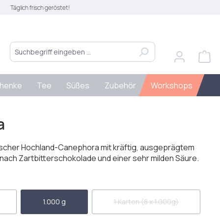
Täglich frisch geröstet!
henke
Tee
Süßes
Zubehör
Workshops
a
discher Hochland-Canephora mit kräftig, ausgeprägtem
ach Zartbitterschokolade und einer sehr milden Säure.
len
1.000 g
1 Karton (8 x 1.000g)
(Diese Option ist zurzeit nich