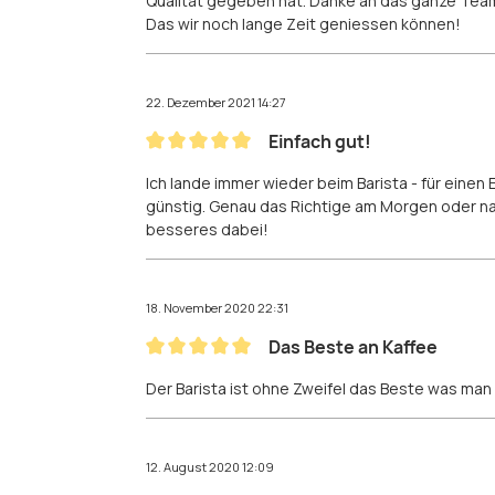
Qualität gegeben hat. Danke an das ganze Team
Das wir noch lange Zeit geniessen können!
22. Dezember 2021 14:27
Einfach gut!
Bewertung mit 5 von 5 Sternen
Ich lande immer wieder beim Barista - für eine
günstig. Genau das Richtige am Morgen oder na
besseres dabei!
18. November 2020 22:31
Das Beste an Kaffee
Bewertung mit 5 von 5 Sternen
Der Barista ist ohne Zweifel das Beste was ma
12. August 2020 12:09