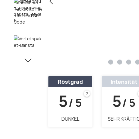
Röstgrad
Intensität
5
5
?
/ 5
/ 5
DUNKEL
SEHR KRÄFTI