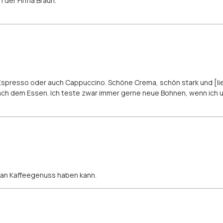
 der Firma Braun.
n Espresso oder auch Cappuccino. Schöne Crema, schön stark und [l
ch dem Essen. Ich teste zwar immer gerne neue Bohnen, wenn ich u
n an Kaffeegenuss haben kann.