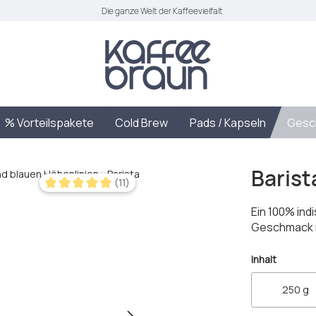
Die ganze Welt der Kaffeevielfalt
% Vorteilspakete
Cold Brew
Pads / Kapseln
Gesc
Barist
(11)
Durchschnittliche Bewertung von 5 von 5 Sternen
Ein 100% in
Geschmack n
auswäh
Inhalt
250 g