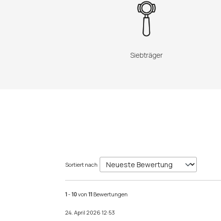
Siebträger
Sortiert nach
1
-
10
von
11
Bewertungen
24. April 2026 12:53