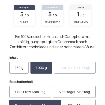
Röstgrad
Intensität
Säure
5
5
1
/ 5
/ 5
/ 5
DUNKEL
SEHR KRÄFTIG
SEHR WENIG
Ein 100% indischer Hochland-Canephora mit
kräftig, ausgeprägtem Geschmack nach
Zartbitterschokolade und einer sehr milden Säure.
auswählen
Inhalt
250 g
1.000 g
1 Karton (8 x 1.000g)
(Diese Option ist zurzeit 
auswählen
Beschaffenheit
Cold Brew-Mahlung
Siebträger-Mahlung