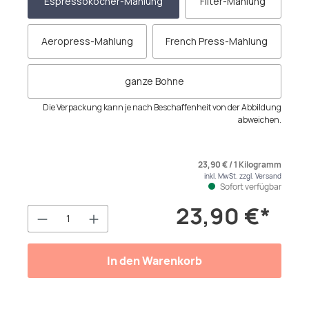
Espressokocher-Mahlung
Filter-Mahlung
Aeropress-Mahlung
French Press-Mahlung
ganze Bohne
Die Verpackung kann je nach Beschaffenheit von der Abbildung
abweichen.
23,90 € / 1 Kilogramm
inkl. MwSt. zzgl. Versand
Sofort verfügbar
23,90 €*
Produkt Anzahl: Gib den gewünschten We
In den Warenkorb