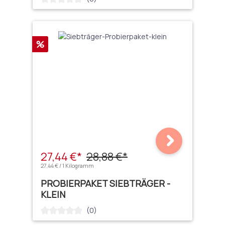
Rabatt
%
27,44 €*
28,88 €*
27,44 € / 1 Kilogramm
PROBIERPAKET SIEBTRÄGER -
KLEIN
(0)
Durchschnittliche Bewertung von 0 von 5 Sternen