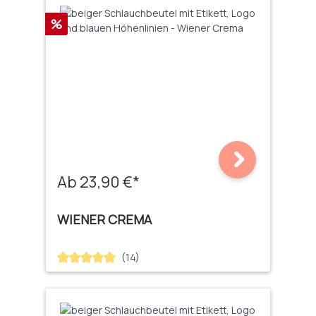
Rabatt
%
Ab 23,90 €*
WIENER CREMA
(14)
Durchschnittliche Bewertung von 5 von 5 Sternen