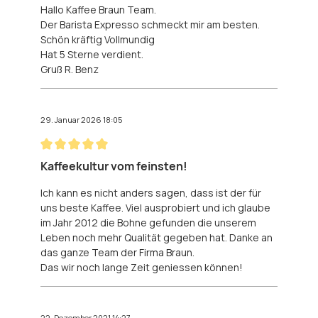
Hallo Kaffee Braun Team.
Der Barista Expresso schmeckt mir am besten.
Schön kräftig Vollmundig
Hat 5 Sterne verdient.
Gruß R. Benz
29. Januar 2026 18:05
Bewertung mit 5 von 5 Sternen
Kaffeekultur vom feinsten!
Ich kann es nicht anders sagen, dass ist der für
uns beste Kaffee. Viel ausprobiert und ich glaube
im Jahr 2012 die Bohne gefunden die unserem
Leben noch mehr Qualität gegeben hat. Danke an
das ganze Team der Firma Braun.
Das wir noch lange Zeit geniessen können!
22. Dezember 2021 14:27