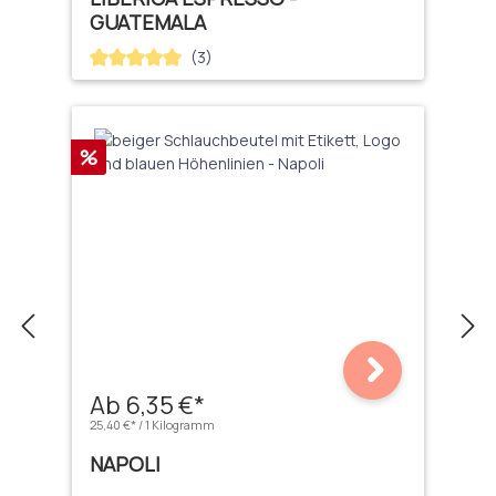
GUATEMALA
(3)
Durchschnittliche Bewertung von 5 von 5 Sternen
Rabatt
%
Ab 6,35 €*
25,40 €* / 1 Kilogramm
NAPOLI