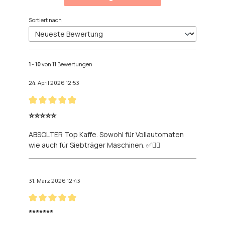
Sortiert nach
1
-
10
von
11
Bewertungen
24. April 2026 12:53
Bewertung mit 5 von 5 Sternen
⭐️⭐️⭐️⭐️⭐️
ABSOLTER Top Kaffe. Sowohl für Vollautomaten
wie auch für Siebträger Maschinen. ✅👍🏻
31. März 2026 12:43
Bewertung mit 5 von 5 Sternen
*******