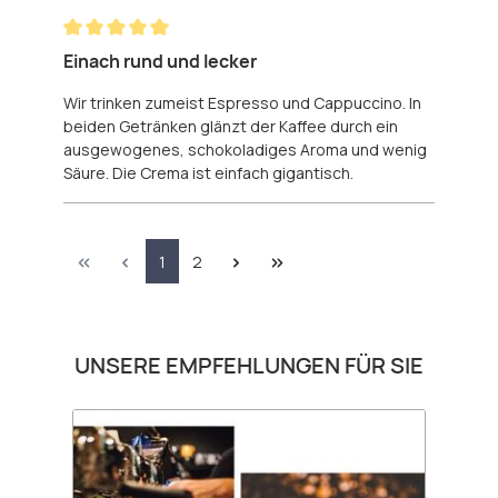
Bewertung mit 5 von 5 Sternen
Einach rund und lecker
Wir trinken zumeist Espresso und Cappuccino. In
beiden Getränken glänzt der Kaffee durch ein
ausgewogenes, schokoladiges Aroma und wenig
Säure. Die Crema ist einfach gigantisch.
Seite
Seite
1
2
Produktgalerie überspringen
UNSERE EMPFEHLUNGEN FÜR SIE