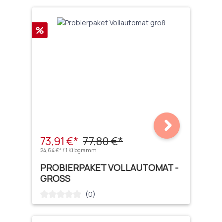
Rabatt
%
73,91 €*
77,80 €*
24,64 €* / 1 Kilogramm
PROBIERPAKET VOLLAUTOMAT -
GROSS
(0)
Durchschnittliche Bewertung von 0 von 5 Sternen