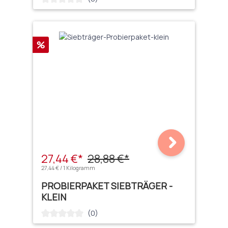
Rabatt
%
27,44 €*
28,88 €*
27,44 € / 1 Kilogramm
PROBIERPAKET SIEBTRÄGER -
KLEIN
(0)
Durchschnittliche Bewertung von 0 von 5 Sternen