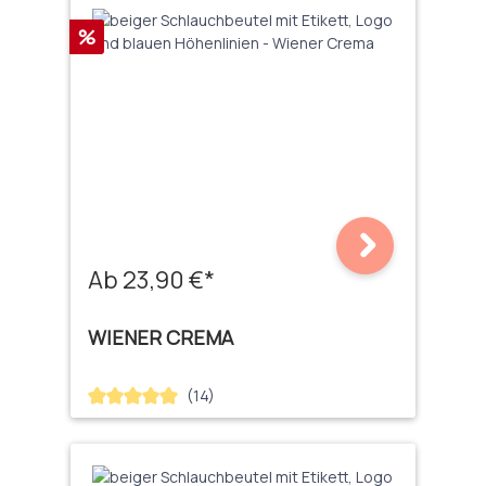
Rabatt
%
Ab 23,90 €*
WIENER CREMA
(14)
Durchschnittliche Bewertung von 5 von 5 Sternen