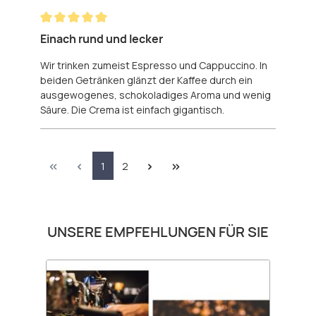
Bewertung mit 5 von 5 Sternen
Einach rund und lecker
Wir trinken zumeist Espresso und Cappuccino. In
beiden Getränken glänzt der Kaffee durch ein
ausgewogenes, schokoladiges Aroma und wenig
Säure. Die Crema ist einfach gigantisch.
Seite
Seite
1
2
Produktgalerie überspringen
UNSERE EMPFEHLUNGEN FÜR SIE