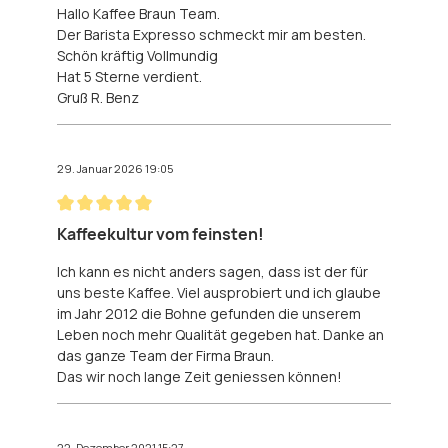
Hallo Kaffee Braun Team.
Der Barista Expresso schmeckt mir am besten.
Schön kräftig Vollmundig
Hat 5 Sterne verdient.
Gruß R. Benz
29. Januar 2026 19:05
Bewertung mit 5 von 5 Sternen
Kaffeekultur vom feinsten!
Ich kann es nicht anders sagen, dass ist der für
uns beste Kaffee. Viel ausprobiert und ich glaube
im Jahr 2012 die Bohne gefunden die unserem
Leben noch mehr Qualität gegeben hat. Danke an
das ganze Team der Firma Braun.
Das wir noch lange Zeit geniessen können!
22. Dezember 2021 15:27