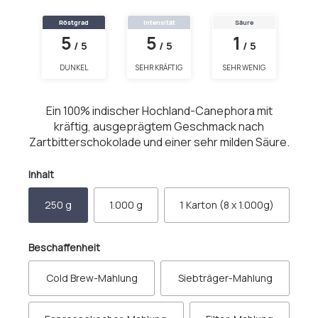
Röstgrad
Intensität
Säure
5
5
1
/ 5
/ 5
/ 5
DUNKEL
SEHR KRÄFTIG
SEHR WENIG
Ein 100% indischer Hochland-Canephora mit
kräftig, ausgeprägtem Geschmack nach
Zartbitterschokolade und einer sehr milden Säure.
auswählen
Inhalt
250 g
1.000 g
1 Karton (8 x 1.000g)
auswählen
Beschaffenheit
Cold Brew-Mahlung
Siebträger-Mahlung