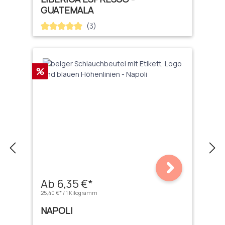
GUATEMALA
(3)
Durchschnittliche Bewertung von 5 von 5 Sternen
Rabatt
%
Ab 6,35 €*
25,40 €* / 1 Kilogramm
NAPOLI