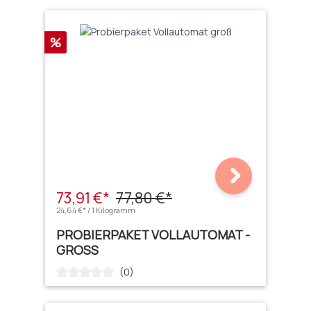
Rabatt
%
73,91 €*
77,80 €*
24,64 €* / 1 Kilogramm
PROBIERPAKET VOLLAUTOMAT -
GROSS
(0)
Durchschnittliche Bewertung von 0 von 5 Sternen