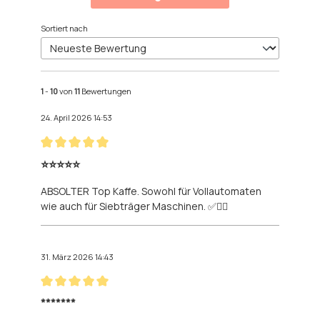
Sortiert nach
1
-
10
von
11
Bewertungen
24. April 2026 14:53
Bewertung mit 5 von 5 Sternen
⭐️⭐️⭐️⭐️⭐️
ABSOLTER Top Kaffe. Sowohl für Vollautomaten
wie auch für Siebträger Maschinen. ✅👍🏻
31. März 2026 14:43
Bewertung mit 5 von 5 Sternen
*******