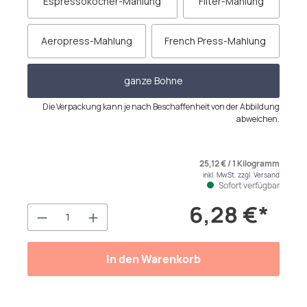
Espressokocher-Mahlung
Filter-Mahlung
Aeropress-Mahlung
French Press-Mahlung
ganze Bohne
Die Verpackung kann je nach Beschaffenheit von der Abbildung
abweichen.
25,12 € / 1 Kilogramm
inkl. MwSt. zzgl. Versand
Sofort verfügbar
6,28 €*
Produkt Anzahl: Gib den gewünschten We
In den Warenkorb