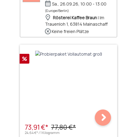
Sa., 26.09.26, 10:00 - 13:00
(Europe/Berlin)
Rösterei Kaffee Braun
| Im
Trauenloh 1, 63814 Mainaschaff
Keine freien Plätze
Rabatt
%
73,91 €*
77,80 €*
24,64 €* / 1 Kilogramm