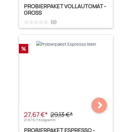
PROBIERPAKET VOLLAUTOMAT -
GROSS
(0)
Durchschnittliche Bewertung von 0 von 5 Sternen
Rabatt
%
27,67 €*
29,13 €*
27,67 € / 1 Kilogramm
PROBIERPAKET ESPRESSO -