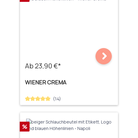
Ab 23,90 €*
WIENER CREMA
(14)
Durchschnittliche Bewertung von 5 von 5 Sternen
Rabatt
%