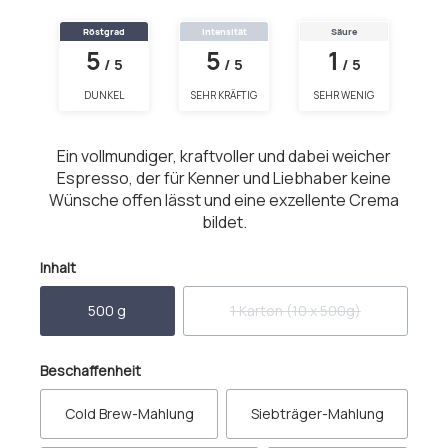
Röstgrad
Intensität
Säure
5
5
1
/ 5
/ 5
/ 5
DUNKEL
SEHR KRÄFTIG
SEHR WENIG
Ein vollmundiger, kraftvoller und dabei weicher
Espresso, der für Kenner und Liebhaber keine
Wünsche offen lässt und eine exzellente Crema
bildet.
auswählen
Inhalt
500 g
1 Karton (10 x 500g)
(Diese Option ist zurzeit nicht
auswählen
Beschaffenheit
Cold Brew-Mahlung
Siebträger-Mahlung