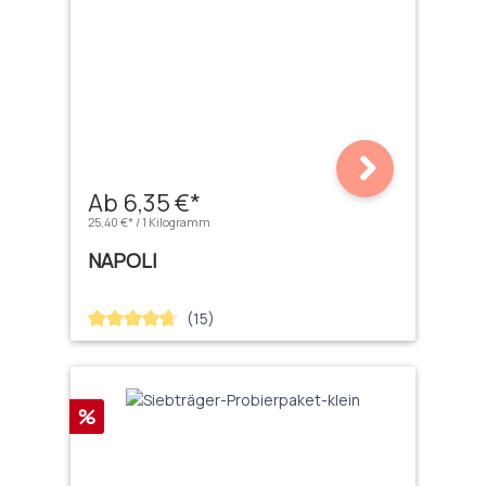
Ab 6,35 €*
25,40 €* / 1 Kilogramm
NAPOLI
(15)
Durchschnittliche Bewertung von 4.67 von 5 Sternen
Rabatt
%