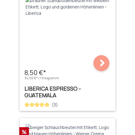
8,50 €*
34,00 €* / 1 Kilogramm
LIBERICA ESPRESSO -
GUATEMALA
(3)
Durchschnittliche Bewertung von 5 von 5 Sternen
Rabatt
%