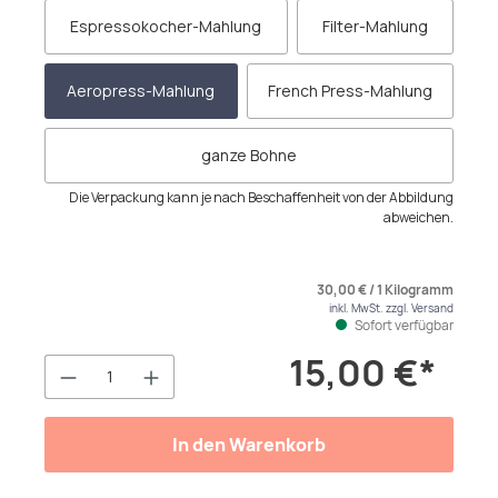
Espressokocher-Mahlung
Filter-Mahlung
Aeropress-Mahlung
French Press-Mahlung
ganze Bohne
Die Verpackung kann je nach Beschaffenheit von der Abbildung
abweichen.
30,00 € / 1 Kilogramm
inkl. MwSt. zzgl. Versand
Sofort verfügbar
15,00 €*
Produkt Anzahl: Gib den gewünschten We
In den Warenkorb