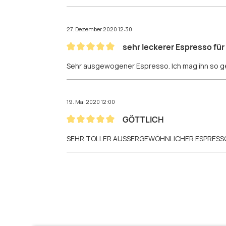
27. Dezember 2020 12:30
sehr leckerer Espresso fü
Bewertung mit 5 von 5 Sternen
Sehr ausgewogener Espresso. Ich mag ihn so ge
19. Mai 2020 12:00
GÖTTLICH
Bewertung mit 5 von 5 Sternen
SEHR TOLLER AUSSERGEWÖHNLICHER ESPRESSO 
Produktgalerie überspringen