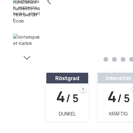
Röstgrad
Intensität
4
4
?
/ 5
/ 5
DUNKEL
KRÄFTIG