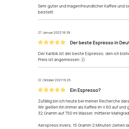
Bewertung mit 5 von 5 Sternen
Sehr guter und magenfreundlicher Kaffee und se
bestellt.
27. Januar 2023 18:38
Der beste Espresso in Deu
Bewertung mit 5 von 5 Sternen
Der Karibik ist der beste Espresso, den ich bish
Preis ist angemessen :))
12. Oktober 2021 19:25
Ein Espresso?
Bewertung mit 5 von 5 Sternen
Zufällig bin ich heute bei meiner Recherche dar
Wir gießen ihn immer als Kaffee im V 60 auf und 
32 Gramm auf 750 ml Wasser, mittlerer Mahlgrad
Aeropress invers, 15 Gramm 2 Minuten ziehen la