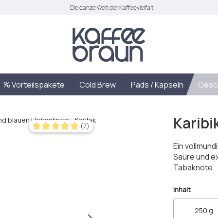
Die ganze Welt der Kaffeevielfalt
% Vorteilspakete
Cold Brew
Pads / Kapseln
Gesc
Karibi
(7)
Durchschnittliche Bewertung von 5 von 5 Sternen
Ein vollmundi
Säure und e
Tabaknote.
auswäh
Inhalt
250 g