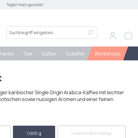
Täglich frisch geröstet!
henke
Tee
Süßes
Zubehör
Workshops
k
ger karibischer Single Origin Arabica-Kaffee mit leichter
xotischen sowie nussigen Aromen und einer feinen
len
1.000 g
1 Karton (8 x 1.000g)
(Diese Option ist zurzeit nich