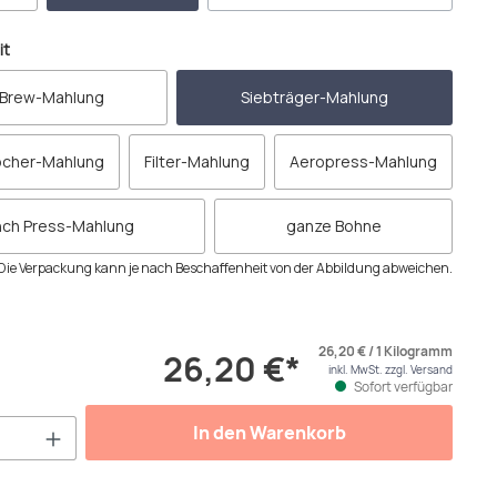
auswählen
it
 Brew-Mahlung
Siebträger-Mahlung
ocher-Mahlung
Filter-Mahlung
Aeropress-Mahlung
nch Press-Mahlung
ganze Bohne
Die Verpackung kann je nach Beschaffenheit von der Abbildung abweichen.
26,20 € / 1 Kilogramm
26,20 €*
inkl. MwSt. zzgl. Versand
Sofort verfügbar
Anzahl: Gib den gewünschten Wert ein od
In den Warenkorb