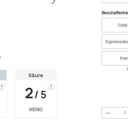
Beschaffenhe
Cold
Espressok
Fre
Säure
2
?
?
/ 5
WENIG
Produkt 