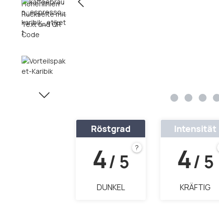
Röstgrad
Intensität
4
4
?
/ 5
/ 5
DUNKEL
KRÄFTIG