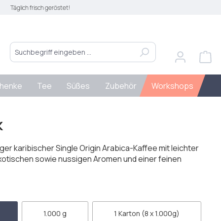
Täglich frisch geröstet!
henke
Tee
Süßes
Zubehör
Workshops
k
ger karibischer Single Origin Arabica-Kaffee mit leichter
xotischen sowie nussigen Aromen und einer feinen
len
1.000 g
1 Karton (8 x 1.000g)