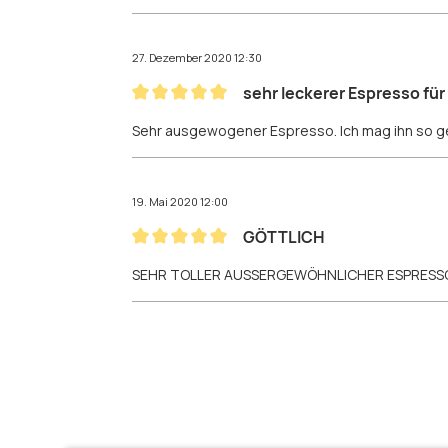
27. Dezember 2020 12:30
sehr leckerer Espresso fü
Bewertung mit 5 von 5 Sternen
Sehr ausgewogener Espresso. Ich mag ihn so ge
19. Mai 2020 12:00
GÖTTLICH
Bewertung mit 5 von 5 Sternen
SEHR TOLLER AUSSERGEWÖHNLICHER ESPRESSO 
Produktgalerie überspringen