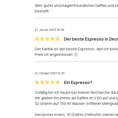
Bewertung mit 5 von 5 Sternen
Sehr guter und magenfreundlicher Kaffee und se
bestellt.
27. Januar 2023 18:38
Der beste Espresso in Deu
Bewertung mit 5 von 5 Sternen
Der Karibik ist der beste Espresso, den ich bish
Preis ist angemessen :))
12. Oktober 2021 19:25
Ein Espresso?
Bewertung mit 5 von 5 Sternen
Zufällig bin ich heute bei meiner Recherche dar
Wir gießen ihn immer als Kaffee im V 60 auf und 
32 Gramm auf 750 ml Wasser, mittlerer Mahlgrad
Aeropress invers, 15 Gramm 2 Minuten ziehen la