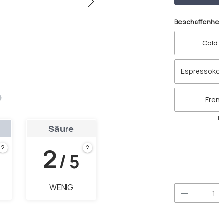
Beschaffenhe
Cold
Espressok
Fre
Säure
2
?
?
/ 5
WENIG
Produkt 