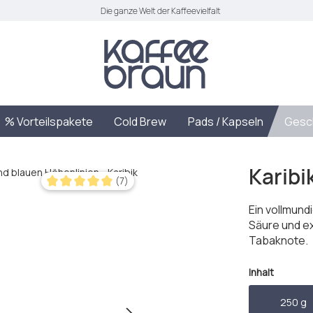
Die ganze Welt der Kaffeevielfalt
% Vorteilspakete
Cold Brew
Pads / Kapseln
Gesc
Karibi
(7)
Durchschnittliche Bewertung von 5 von 5 Sternen
Ein vollmundi
Säure und e
Tabaknote.
auswäh
Inhalt
250 g