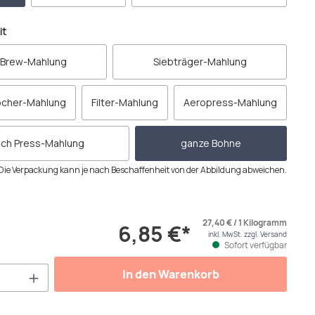
auswählen
it
 Brew-Mahlung
Siebträger-Mahlung
ocher-Mahlung
Filter-Mahlung
Aeropress-Mahlung
nch Press-Mahlung
ganze Bohne
Die Verpackung kann je nach Beschaffenheit von der Abbildung abweichen.
27,40 € / 1 Kilogramm
6,85 €*
inkl. MwSt. zzgl. Versand
Sofort verfügbar
Anzahl: Gib den gewünschten Wert ein od
In den Warenkorb