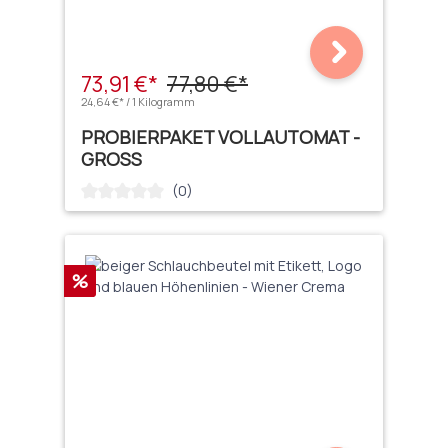
73,91 €*
77,80 €*
24,64 €* / 1 Kilogramm
PROBIERPAKET VOLLAUTOMAT -
GROSS
(0)
Durchschnittliche Bewertung von 0 von 5 Sternen
Rabatt
%