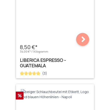
8,50 €*
34,00 €* / 1 Kilogramm
LIBERICA ESPRESSO -
GUATEMALA
(3)
Durchschnittliche Bewertung von 5 von 5 Sternen
Rabatt
%