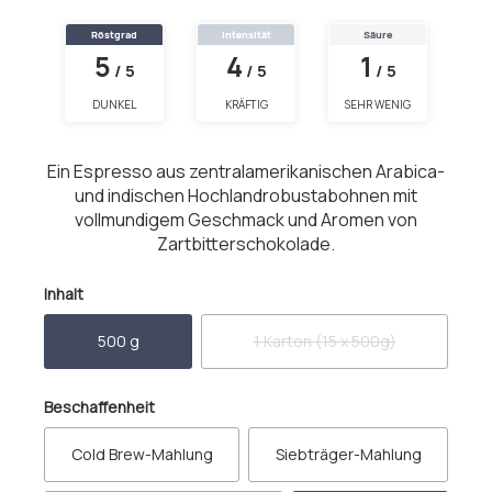
Röstgrad
Intensität
Säure
5
4
1
/ 5
/ 5
/ 5
DUNKEL
KRÄFTIG
SEHR WENIG
Ein Espresso aus zentralamerikanischen Arabica-
und indischen Hochlandrobustabohnen mit
vollmundigem Geschmack und Aromen von
Zartbitterschokolade.
auswählen
Inhalt
500 g
1 Karton (15 x 500g)
(Diese Option ist zurzeit nicht
auswählen
Beschaffenheit
Cold Brew-Mahlung
Siebträger-Mahlung