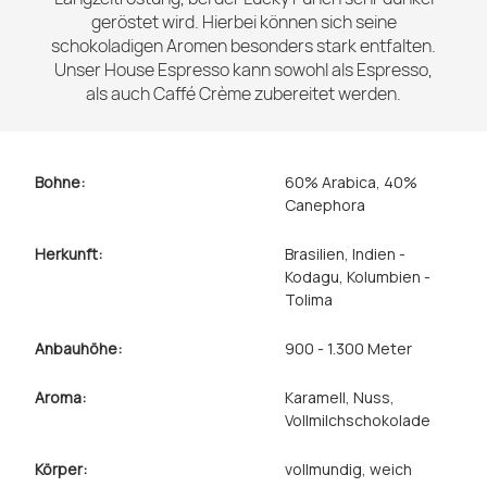
geröstet wird. Hierbei können sich seine
schokoladigen Aromen besonders stark entfalten.
Unser House Espresso kann sowohl als Espresso,
als auch Caffé Crème zubereitet werden.
Bohne:
60% Arabica, 40%
Canephora
Herkunft:
Brasilien
, Indien -
Kodagu
, Kolumbien -
Tolima
Anbauhöhe:
900 - 1.300 Meter
Aroma:
Karamell
, Nuss
,
Vollmilchschokolade
Körper:
vollmundig
, weich