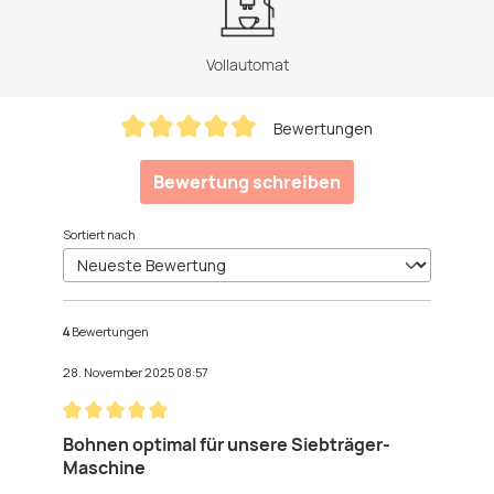
Vollautomat
Bewertungen
Durchschnittliche Bewertung von 5 von 5 Sternen
Bewertung schreiben
Sortiert nach
4
Bewertungen
28. November 2025 08:57
Bewertung mit 5 von 5 Sternen
Bohnen optimal für unsere Siebträger-
Maschine