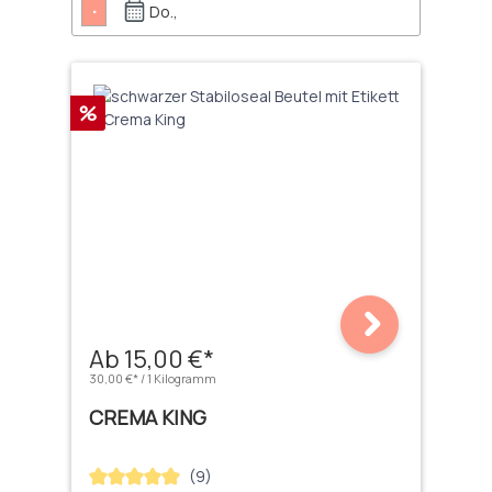
.
Do.,
Rabatt
%
Ab 15,00 €*
30,00 €* / 1 Kilogramm
CREMA KING
(9)
Durchschnittliche Bewertung von 4.89 von 5 Sternen