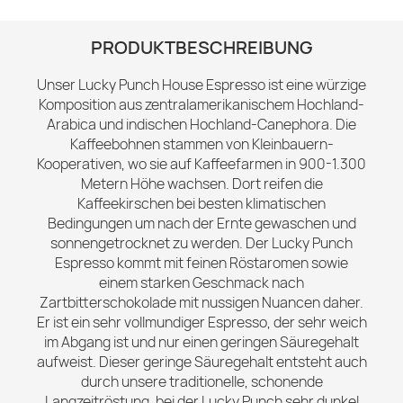
PRODUKTBESCHREIBUNG
Unser Lucky Punch House Espresso ist eine würzige
Komposition aus zentralamerikanischem Hochland-
Arabica und indischen Hochland-Canephora. Die
Kaffeebohnen stammen von Kleinbauern-
Kooperativen, wo sie auf Kaffeefarmen in 900-1.300
Metern Höhe wachsen. Dort reifen die
Kaffeekirschen bei besten klimatischen
Bedingungen um nach der Ernte gewaschen und
sonnengetrocknet zu werden. Der Lucky Punch
Espresso kommt mit feinen Röstaromen sowie
einem starken Geschmack nach
Zartbitterschokolade mit nussigen Nuancen daher.
Er ist ein sehr vollmundiger Espresso, der sehr weich
im Abgang ist und nur einen geringen Säuregehalt
aufweist. Dieser geringe Säuregehalt entsteht auch
durch unsere traditionelle, schonende
Langzeitröstung, bei der Lucky Punch sehr dunkel