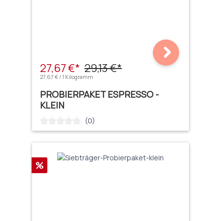
27,67 €*
29,13 €*
27,67 € / 1 Kilogramm
PROBIERPAKET ESPRESSO -
KLEIN
(0)
Durchschnittliche Bewertung von 0 von 5 Sternen
Rabatt
%