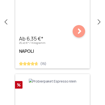
Ab 6,35 €*
25,40 €* / 1 Kilogramm
NAPOLI
(15)
Durchschnittliche Bewertung von 4.67 von 5 Sternen
Rabatt
%