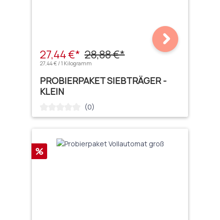
27,44 €*
28,88 €*
27,44 € / 1 Kilogramm
PROBIERPAKET SIEBTRÄGER -
KLEIN
(0)
Durchschnittliche Bewertung von 0 von 5 Sternen
Rabatt
%