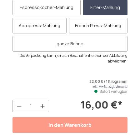
Espressokocher-Mahlung
Filter-Mahlung
Aeropress-Mahlung
French Press-Mahlung
ganze Bohne
Die Verpackung kann je nach Beschaffenheit von der Abbildung
abweichen.
32,00 € / 1 Kilogramm
inkl. MwSt. zzgl. Versand
Sofort verfügbar
16,00 €*
Produkt Anzahl: Gib den gewünschten We
In den Warenkorb