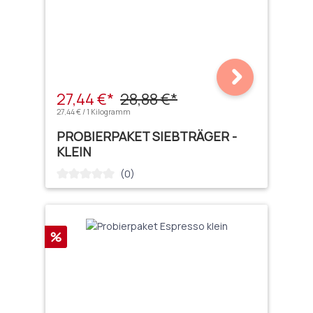
27,44 €*
28,88 €*
27,44 € / 1 Kilogramm
PROBIERPAKET SIEBTRÄGER -
KLEIN
(0)
Durchschnittliche Bewertung von 0 von 5 Sternen
Rabatt
%