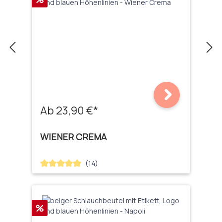
Ab 23,90 €*
WIENER CREMA
(14)
Durchschnittliche Bewertung von 5 von 5 Sternen
Rabatt
%