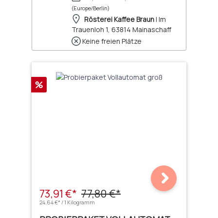
(Europe/Berlin)
Rösterei Kaffee Braun
| Im
Trauenloh 1, 63814 Mainaschaff
Keine freien Plätze
Rabatt
%
73,91 €*
77,80 €*
24,64 €* / 1 Kilogramm