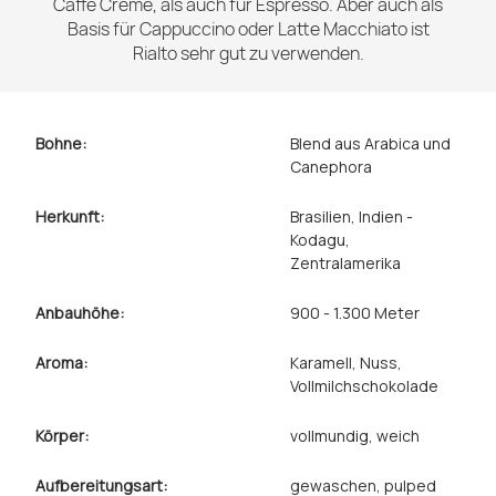
Caffé Crème, als auch für Espresso. Aber auch als
Basis für Cappuccino oder Latte Macchiato ist
Rialto sehr gut zu verwenden.
Bohne:
Blend aus Arabica und
Canephora
Herkunft:
Brasilien
, Indien -
Kodagu
,
Zentralamerika
Anbauhöhe:
900 - 1.300 Meter
Aroma:
Karamell
, Nuss
,
Vollmilchschokolade
Körper:
vollmundig
, weich
Aufbereitungsart:
gewaschen
, pulped