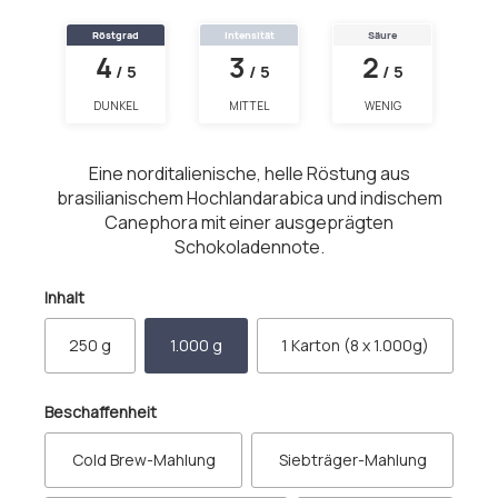
Röstgrad
Intensität
Säure
4
3
2
/ 5
/ 5
/ 5
DUNKEL
MITTEL
WENIG
Eine norditalienische, helle Röstung aus
brasilianischem Hochlandarabica und indischem
Canephora mit einer ausgeprägten
Schokoladennote.
auswählen
Inhalt
250 g
1.000 g
1 Karton (8 x 1.000g)
auswählen
Beschaffenheit
Cold Brew-Mahlung
Siebträger-Mahlung