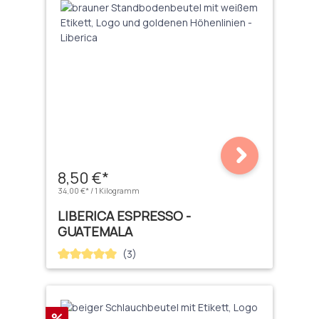
8,50 €*
34,00 €* / 1 Kilogramm
LIBERICA ESPRESSO -
GUATEMALA
(3)
Durchschnittliche Bewertung von 5 von 5 Sternen
Rabatt
%