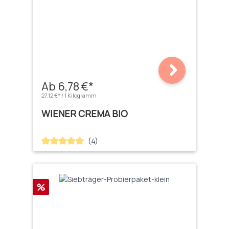
Ab 6,78 €*
27,12 €* / 1 Kilogramm
WIENER CREMA BIO
(4)
Durchschnittliche Bewertung von 5 von 5 Sternen
Rabatt
%