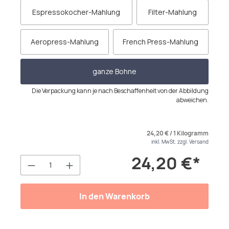
Espressokocher-Mahlung
Filter-Mahlung
Aeropress-Mahlung
French Press-Mahlung
ganze Bohne
Die Verpackung kann je nach Beschaffenheit von der Abbildung
abweichen.
24,20 € / 1 Kilogramm
inkl. MwSt. zzgl. Versand
24,20 €*
Produkt Anzahl: Gib den gewünschten We
In den Warenkorb