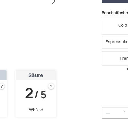
Beschaffenhe
Cold
Espressoko
Fre
Säure
2
?
?
/ 5
WENIG
Produkt 