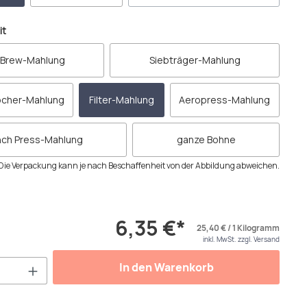
auswählen
it
 Brew-Mahlung
Siebträger-Mahlung
cher-Mahlung
Filter-Mahlung
Aeropress-Mahlung
nch Press-Mahlung
ganze Bohne
Die Verpackung kann je nach Beschaffenheit von der Abbildung abweichen.
6,35 €*
25,40 € / 1 Kilogramm
inkl. MwSt. zzgl. Versand
Anzahl: Gib den gewünschten Wert ein od
In den Warenkorb