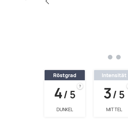
Röstgrad
Intensität
4
3
?
/ 5
/ 5
DUNKEL
MITTEL