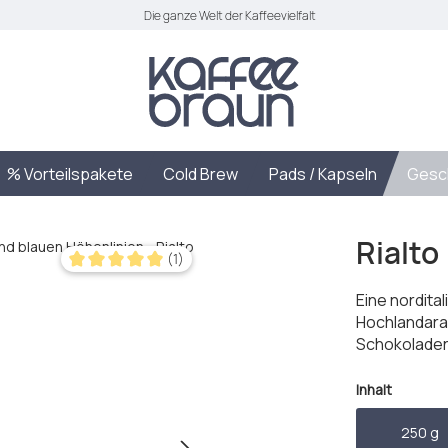
Die ganze Welt der Kaffeevielfalt
% Vorteilspakete
Cold Brew
Pads / Kapseln
Gesc
Rialto
(1)
Durchschnittliche Bewertung von 5 von 5 Sternen
Eine nordita
Hochlandara
Schokolade
auswäh
Inhalt
250 g