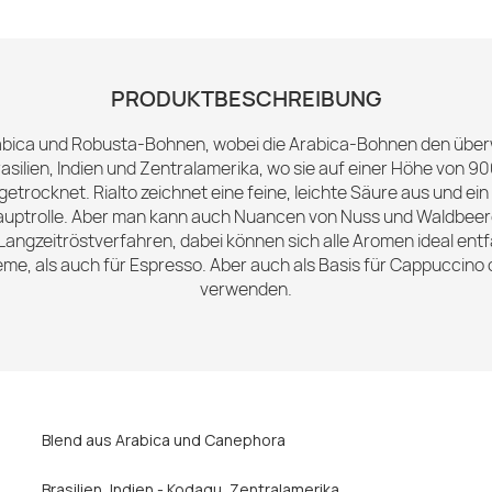
PRODUKTBESCHREIBUNG
Arabica und Robusta-Bohnen, wobei die Arabica-Bohnen den übe
ilien, Indien und Zentralamerika, wo sie auf einer Höhe von 9
ocknet. Rialto zeichnet eine feine, leichte Säure aus und ein 
uptrolle. Aber man kann auch Nuancen von Nuss und Waldbeer
ngzeitröstverfahren, dabei können sich alle Aromen ideal entfal
me, als auch für Espresso. Aber auch als Basis für Cappuccino o
verwenden.
Blend aus Arabica und Canephora
Brasilien
, Indien - Kodagu
, Zentralamerika