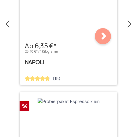
Ab 6,35 €*
25,40 €* / 1 Kilogramm
NAPOLI
(15)
Durchschnittliche Bewertung von 4.67 von 5 Sternen
Rabatt
%