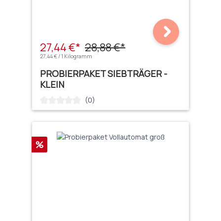
27,44 €*
28,88 €*
27,44 € / 1 Kilogramm
PROBIERPAKET SIEBTRÄGER -
KLEIN
(0)
Durchschnittliche Bewertung von 0 von 5 Sternen
Rabatt
%