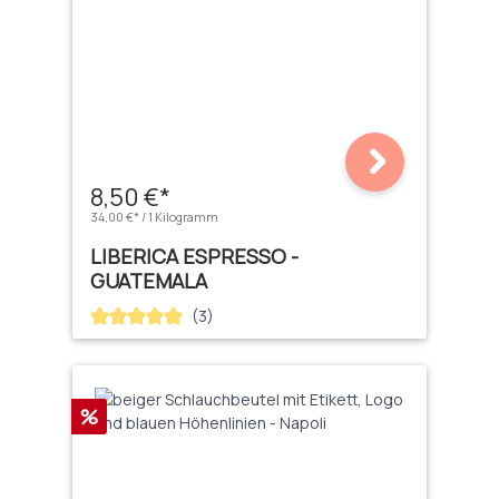
8,50 €*
34,00 €* / 1 Kilogramm
LIBERICA ESPRESSO -
GUATEMALA
(3)
Durchschnittliche Bewertung von 5 von 5 Sternen
Rabatt
%