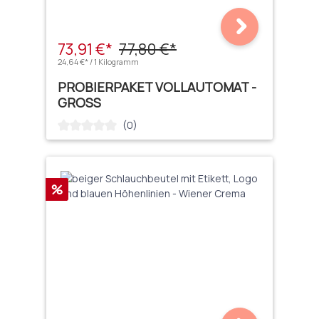
73,91 €*
77,80 €*
24,64 €* / 1 Kilogramm
PROBIERPAKET VOLLAUTOMAT -
GROSS
(0)
Durchschnittliche Bewertung von 0 von 5 Sternen
Rabatt
%