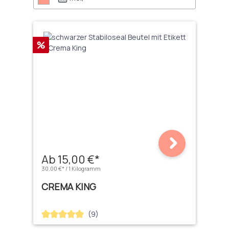
Rabatt
%
Ab 15,00 €*
30,00 €* / 1 Kilogramm
CREMA KING
(9)
Durchschnittliche Bewertung von 4.89 von 5 Sternen