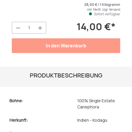
28,00 € / 1 Kilogramm
inkl. MwSt. zzgl. Versand
Sofort verfügbar
14,00 €*
Produkt Anzahl: Gib den gewünschten We
In den Warenkorb
PRODUKTBESCHREIBUNG
Bohne:
100% Single Estate
Canephora
Herkunft:
Indien - Kodagu