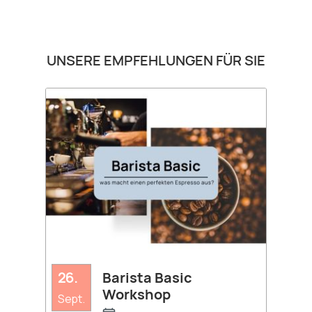
Produktgalerie überspringen
UNSERE EMPFEHLUNGEN FÜR SIE
26.
Barista Basic
Workshop
Sept.