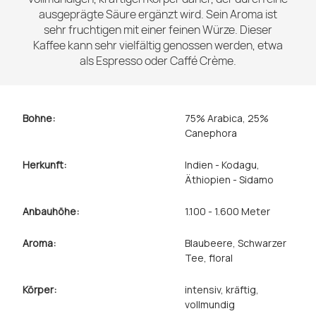
ausgeprägte Säure ergänzt wird. Sein Aroma ist
sehr fruchtigen mit einer feinen Würze. Dieser
Kaffee kann sehr vielfältig genossen werden, etwa
als Espresso oder Caffé Crème.
Bohne:
75% Arabica, 25%
Canephora
Herkunft:
Indien - Kodagu
,
Äthiopien - Sidamo
Anbauhöhe:
1.100 - 1.600 Meter
Aroma:
Blaubeere
, Schwarzer
Tee
, floral
Körper:
intensiv
, kräftig
,
vollmundig