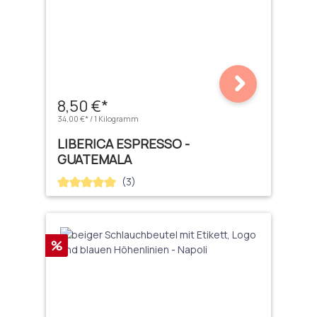
8,50 €*
34,00 €* / 1 Kilogramm
LIBERICA ESPRESSO -
GUATEMALA
(3)
Durchschnittliche Bewertung von 5 von 5 Sternen
Rabatt
%