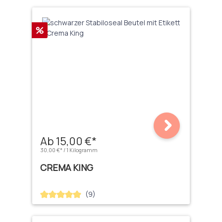
Rabatt
%
Ab 15,00 €*
30,00 €* / 1 Kilogramm
CREMA KING
(9)
Durchschnittliche Bewertung von 4.89 von 5 Sternen