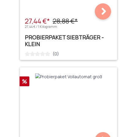
27,44 €*
28,88 €*
27,44 € / 1 Kilogramm
PROBIERPAKET SIEBTRÄGER -
KLEIN
(0)
Durchschnittliche Bewertung von 0 von 5 Sternen
Rabatt
%