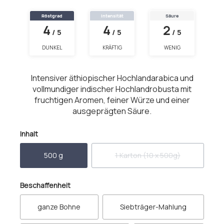
Röstgrad
Intensität
Säure
4
4
2
/ 5
/ 5
/ 5
DUNKEL
KRÄFTIG
WENIG
Intensiver äthiopischer Hochlandarabica und
vollmundiger indischer Hochlandrobusta mit
fruchtigen Aromen, feiner Würze und einer
ausgeprägten Säure.
auswählen
Inhalt
500 g
1 Karton (10 x 500g)
(Diese Option ist zurzeit nicht
auswählen
Beschaffenheit
ganze Bohne
Siebträger-Mahlung