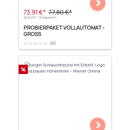
73,91 €*
77,80 €*
24,64 €* / 1 Kilogramm
PROBIERPAKET VOLLAUTOMAT -
GROSS
(0)
Durchschnittliche Bewertung von 0 von 5 Sternen
Rabatt
%