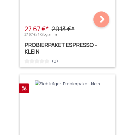
27,67 €*
29,13 €*
27,67 € / 1 Kilogramm
PROBIERPAKET ESPRESSO -
KLEIN
(0)
Durchschnittliche Bewertung von 0 von 5 Sternen
Rabatt
%