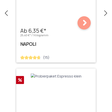
Ab 6,35 €*
25,40 €* / 1 Kilogramm
NAPOLI
(15)
Durchschnittliche Bewertung von 4.67 von 5 Sternen
Rabatt
%