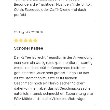
Besonders die fruchtigen Nuancen finde ich toll.
Ob als Espresso oder Caffé Crème – einfach
perfekt.
28. August 2023 18:50
Bewertung mit 5 von 5 Sternen
Schöner Kaffee
Der Kaffee ist recht freundlich in der Anwendung,
man kann ein wenig rumexperimentieren, samtig
weich, rund und süß im Geschmack bleibt er
gefühlt stets. Auch sehr gut als Lungo. Für das
letzte Sternchen müsste er für meinen
Geschmack noch ein klein bisschen "dicker"
daherkommen, aber das ist Geschmackssache
natürlich, intensiv schmeckt er! Zubereitung alte
ECM Mühle und ne alte Vibiemme Siebträger.