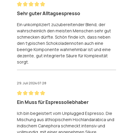
Bewertung mit 5 von 5 Sternen
Sehr guter Alltagsespresso
Ein unkompliziert zuzubereitender Blend, der
wahrscheinlich den meisten Menschen sehr gut
schmecken dürfte. Schön finde ich, dass neben
den typischen Schokoladennoten auch eine
beerige Komponente wahrnehmbar ist und eine
dezente, gut integrierte Säure für Komplexität
sorgt.
29. Juli 2024 07:28
Bewertung mit 5 von 5 Sternen
Ein Muss für Espressoliebhaber
Ich bin begeistert vom Unplugged Espresso. Die
Mischung aus äthiopischem Hochlandarabica und
indischem Canephora schmeckt intensiv und
vollmundig, mit einer angenehmen Säure.