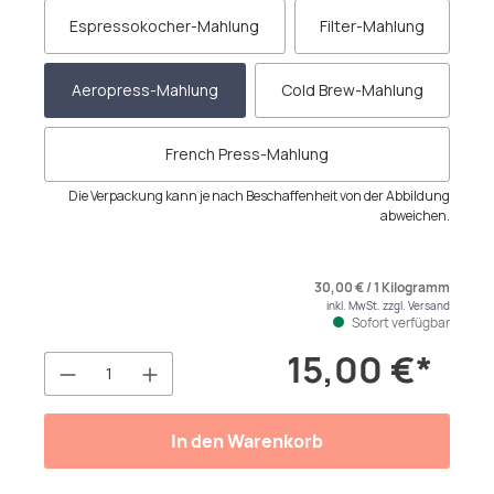
Espressokocher-Mahlung
Filter-Mahlung
Aeropress-Mahlung
Cold Brew-Mahlung
French Press-Mahlung
Die Verpackung kann je nach Beschaffenheit von der Abbildung
abweichen.
30,00 € / 1 Kilogramm
inkl. MwSt. zzgl. Versand
Sofort verfügbar
15,00 €*
Produkt Anzahl: Gib den gewünschten We
In den Warenkorb