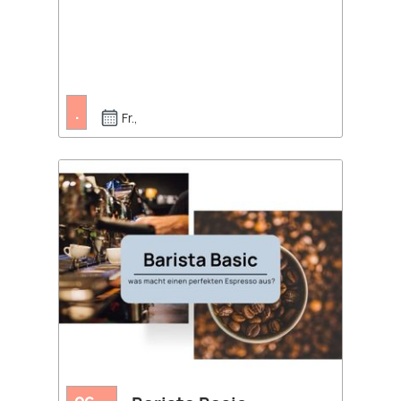
.
Fr.,