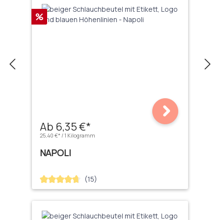
Rabatt
%
Ab 6,35 €*
25,40 €* / 1 Kilogramm
NAPOLI
(15)
Durchschnittliche Bewertung von 4.67 von 5 Sternen