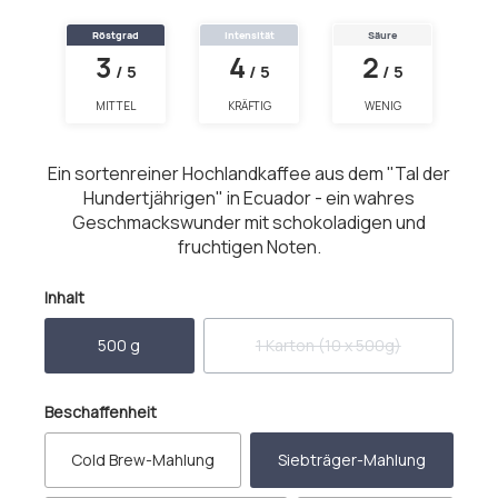
Röstgrad
Intensität
Säure
3
4
2
/ 5
/ 5
/ 5
MITTEL
KRÄFTIG
WENIG
Ein sortenreiner Hochlandkaffee aus dem "Tal der
Hundertjährigen" in Ecuador - ein wahres
Geschmackswunder mit schokoladigen und
fruchtigen Noten.
auswählen
Inhalt
500 g
1 Karton (10 x 500g)
(Diese Option ist zurzeit nicht
auswählen
Beschaffenheit
Cold Brew-Mahlung
Siebträger-Mahlung