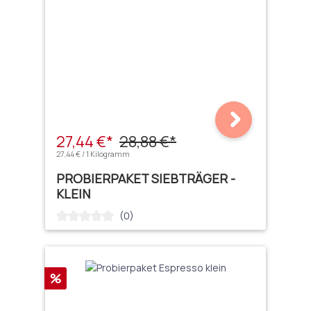
27,44 €*
28,88 €*
27,44 € / 1 Kilogramm
PROBIERPAKET SIEBTRÄGER -
KLEIN
(0)
Durchschnittliche Bewertung von 0 von 5 Sternen
Rabatt
%