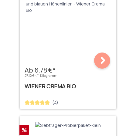
Ab 6,78 €*
27,12 €* / 1 Kilogramm
WIENER CREMA BIO
(4)
Durchschnittliche Bewertung von 5 von 5 Sternen
Rabatt
%