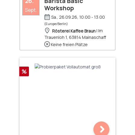
26.
Barista Basic
Workshop
Sept.
Sa., 26.09.26, 10:00 - 13:00
(Europe/Berlin)
Rösterei Kaffee Braun
| Im
Trauenloh 1, 63814 Mainaschaff
Keine freien Plätze
Rabatt
%