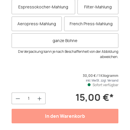
Espressokocher-Mahlung
Filter-Mahlung
Aeropress-Mahlung
French Press-Mahlung
ganze Bohne
Die Verpackung kann je nach Beschaffenheit von der Abbildung
abweichen.
30,00 € / 1 Kilogramm
inkl. MwSt. zzgl. Versand
Sofort verfügbar
15,00 €*
Produkt Anzahl: Gib den gewünschten We
In den Warenkorb