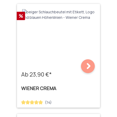
Rabatt
%
Ab 23,90 €*
WIENER CREMA
(14)
Durchschnittliche Bewertung von 5 von 5 Sternen