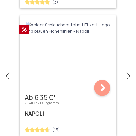
(3)
Durchschnittliche Bewertung von 5 von 5 Sternen
Rabatt
%
Ab 6,35 €*
25,40 €* / 1 Kilogramm
NAPOLI
(15)
Durchschnittliche Bewertung von 4.67 von 5 Sternen