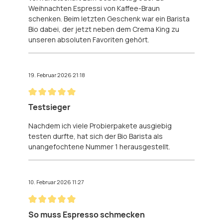
Weihnachten Espressi von Kaffee-Braun
schenken. Beim letzten Geschenk war ein Barista
Bio dabei, der jetzt neben dem Crema King zu
unseren absoluten Favoriten gehört.
19. Februar 2026 21:18
Bewertung mit 5 von 5 Sternen
Testsieger
Nachdem ich viele Probierpakete ausgiebig
testen durfte, hat sich der Bio Barista als
unangefochtene Nummer 1 herausgestellt.
10. Februar 2026 11:27
Bewertung mit 5 von 5 Sternen
So muss Espresso schmecken