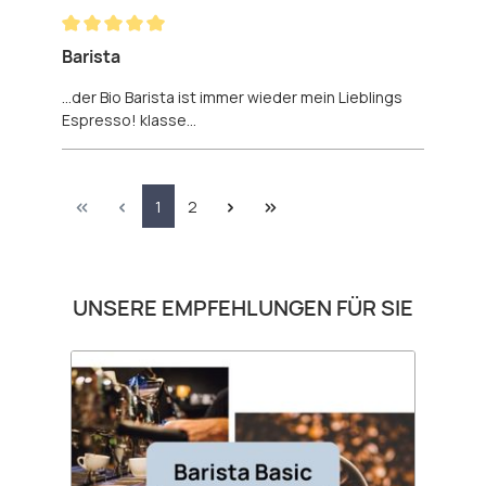
Bewertung mit 5 von 5 Sternen
Barista
...der Bio Barista ist immer wieder mein Lieblings
Espresso! klasse...
Seite
Seite
1
2
Produktgalerie überspringen
UNSERE EMPFEHLUNGEN FÜR SIE