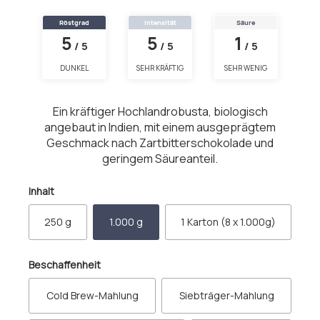
Röstgrad
Intensität
Säure
5
5
1
/ 5
/ 5
/ 5
DUNKEL
SEHR KRÄFTIG
SEHR WENIG
Ein kräftiger Hochlandrobusta, biologisch
angebaut in Indien, mit einem ausgeprägtem
Geschmack nach Zartbitterschokolade und
geringem Säureanteil.
auswählen
Inhalt
250 g
1.000 g
1 Karton (8 x 1.000g)
auswählen
Beschaffenheit
Cold Brew-Mahlung
Siebträger-Mahlung