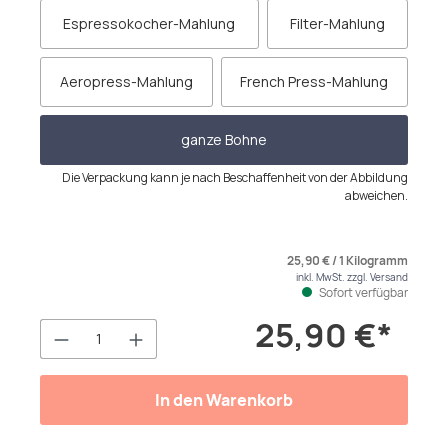
Espressokocher-Mahlung
Filter-Mahlung
Aeropress-Mahlung
French Press-Mahlung
ganze Bohne
Die Verpackung kann je nach Beschaffenheit von der Abbildung
abweichen.
25,90 € / 1 Kilogramm
inkl. MwSt. zzgl. Versand
Sofort verfügbar
25,90 €*
Produkt Anzahl: Gib den gewünschten We
In den Warenkorb