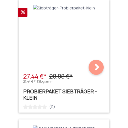
Rabatt
%
27,44 €*
28,88 €*
27,44 € / 1 Kilogramm
PROBIERPAKET SIEBTRÄGER -
KLEIN
(0)
Durchschnittliche Bewertung von 0 von 5 Sternen