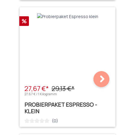
Rabatt
%
27,67 €*
29,13 €*
27,67 € / 1 Kilogramm
PROBIERPAKET ESPRESSO -
KLEIN
(0)
Durchschnittliche Bewertung von 0 von 5 Sternen