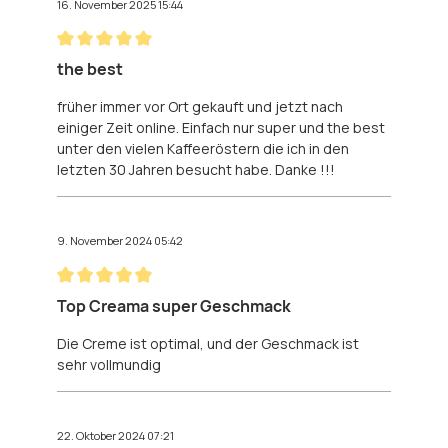
16. November 2025 15:44
Bewertung mit 5 von 5 Sternen
the best
früher immer vor Ort gekauft und jetzt nach
einiger Zeit online. Einfach nur super und the best
unter den vielen Kaffeeröstern die ich in den
letzten 30 Jahren besucht habe. Danke !!!
9. November 2024 05:42
Bewertung mit 5 von 5 Sternen
Top Creama super Geschmack
Die Creme ist optimal, und der Geschmack ist
sehr vollmundig
22. Oktober 2024 07:21