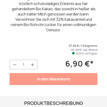
köstlich schokoladiges Erlebnis aus fair
gehandeltem Bio Kakao, das sowohl in heißer als
auch kalter Milch genossen werden kann.
Verwöhnen Sie sich mit 32% Kakaoanteil und
reinem Bio Rohrohrzucker für einen vollmundigen
Genuss.
27,60 € / 1 Kilogramm
inkl. MwSt. zzgl. Versand
Sofort verfügbar
6,90 €*
Produkt Anzahl: Gib den gewünschten We
In den Warenkorb
PRODUKTBESCHREIBUNG