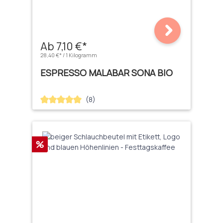
Ab 7,10 €*
28,40 €* / 1 Kilogramm
ESPRESSO MALABAR SONA BIO
(8)
Durchschnittliche Bewertung von 5 von 5 Sternen
Rabatt
%