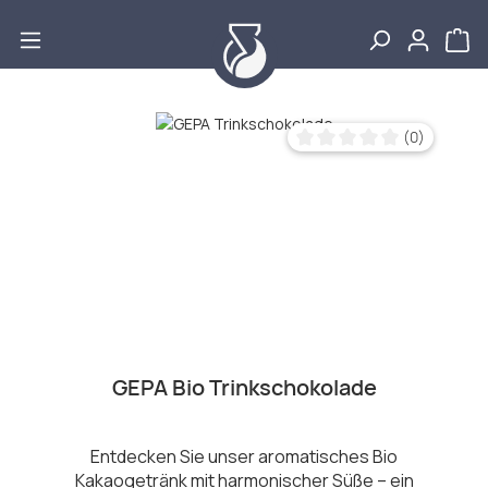
Zum Hauptinhalt springen
Bildergalerie überspringen
(0)
Durchschnittliche Bewertu
GEPA Bio Trinkschokolade
Entdecken Sie unser aromatisches Bio
Kakaogetränk mit harmonischer Süße – ein