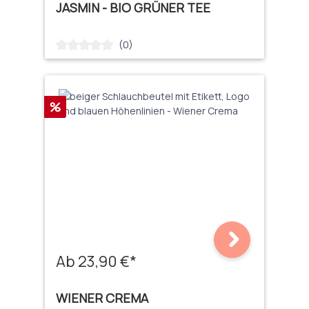
JASMIN - BIO GRÜNER TEE
(0)
Durchschnittliche Bewertung von 0 von 5 Sternen
Rabatt
%
Ab 23,90 €*
WIENER CREMA