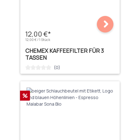
12,00 €*
12,00 € / 1 Stück
CHEMEX KAFFEEFILTER FÜR 3
TASSEN
(0)
Durchschnittliche Bewertung von 0 von 5 Sternen
Rabatt
%