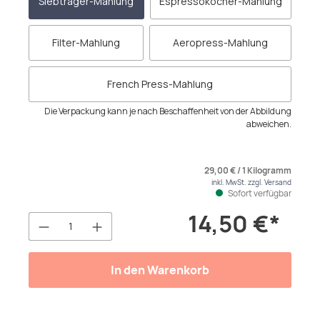
Siebträger-Mahlung
Espressokocher-Mahlung
Filter-Mahlung
Aeropress-Mahlung
French Press-Mahlung
Die Verpackung kann je nach Beschaffenheit von der Abbildung
abweichen.
29,00 € / 1 Kilogramm
inkl. MwSt. zzgl. Versand
Sofort verfügbar
14,50 €*
Produkt Anzahl: Gib den gewünschten We
In den Warenkorb