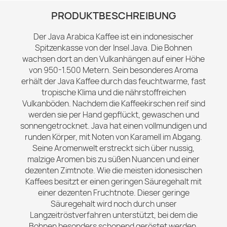
PRODUKTBESCHREIBUNG
Der Java Arabica Kaffee ist ein indonesischer
Spitzenkasse von der Insel Java. Die Bohnen
wachsen dort an den Vulkanhängen auf einer Höhe
von 950-1.500 Metern. Sein besonderes Aroma
erhält der Java Kaffee durch das feuchtwarme, fast
tropische Klima und die nährstoffreichen
Vulkanböden. Nachdem die Kaffeekirschen reif sind
werden sie per Hand gepflückt, gewaschen und
sonnengetrocknet. Java hat einen vollmundigen und
runden Körper, mit Noten von Karamell im Abgang.
Seine Aromenwelt erstreckt sich über nussig,
malzige Aromen bis zu süßen Nuancen und einer
dezenten Zimtnote. Wie die meisten idonesischen
Kaffees besitzt er einen geringen Säuregehalt mit
einer dezenten Fruchtnote. Dieser geringe
Säuregehalt wird noch durch unser
Langzeitröstverfahren unterstützt, bei dem die
Bohnen besonders schonend geröstet werden,