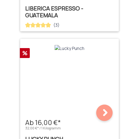
LIBERICA ESPRESSO -
GUATEMALA
(3)
Durchschnittliche Bewertung von 5 von 5 Sternen
Rabatt
%
Ab 16,00 €*
32,00 €* / 1 Kilogramm