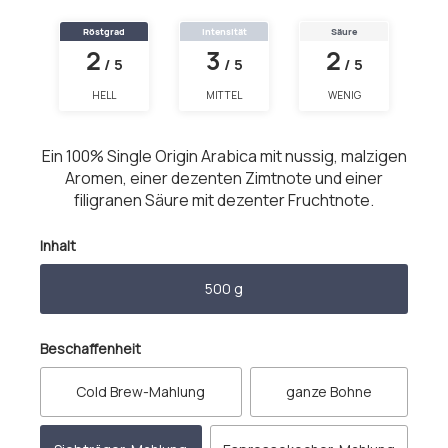
Röstgrad
Intensität
Säure
2
3
2
/ 5
/ 5
/ 5
HELL
MITTEL
WENIG
Ein 100% Single Origin Arabica mit nussig, malzigen
Aromen, einer dezenten Zimtnote und einer
filigranen Säure mit dezenter Fruchtnote.
auswählen
Inhalt
500 g
auswählen
Beschaffenheit
Cold Brew-Mahlung
ganze Bohne