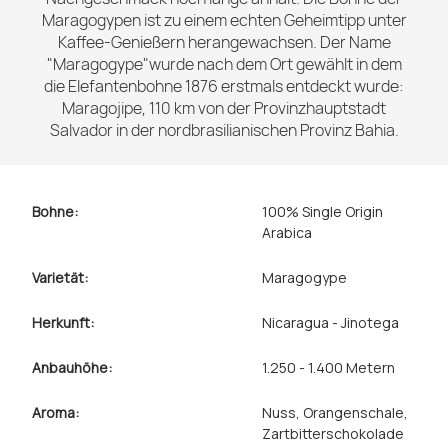
Maragogypen ist zu einem echten Geheimtipp unter
Kaffee-Genießern herangewachsen. Der Name
"Maragogype"wurde nach dem Ort gewählt in dem
die Elefantenbohne 1876 erstmals entdeckt wurde:
Maragojipe, 110 km von der Provinzhauptstadt
Salvador in der nordbrasilianischen Provinz Bahia.
Bohne:
100% Single Origin
Arabica
Varietät:
Maragogype
Herkunft:
Nicaragua - Jinotega
Anbauhöhe:
1.250 - 1.400 Metern
Aroma:
Nuss
, Orangenschale
,
Zartbitterschokolade