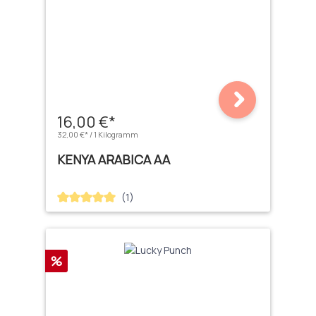
16,00 €*
32,00 €* / 1 Kilogramm
KENYA ARABICA AA
(1)
Durchschnittliche Bewertung von 5 von 5 Sternen
Rabatt
%