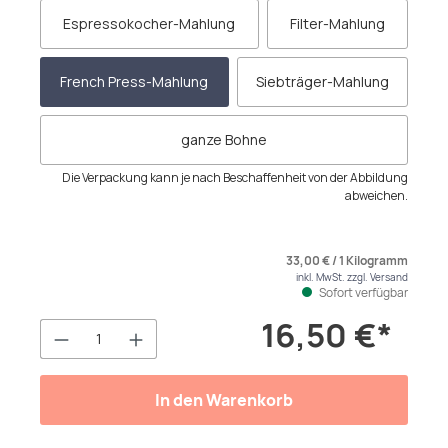
Espressokocher-Mahlung
Filter-Mahlung
French Press-Mahlung
Siebträger-Mahlung
ganze Bohne
Die Verpackung kann je nach Beschaffenheit von der Abbildung
abweichen.
33,00 € / 1 Kilogramm
inkl. MwSt. zzgl. Versand
Sofort verfügbar
16,50 €*
Produkt Anzahl: Gib den gewünschten We
In den Warenkorb