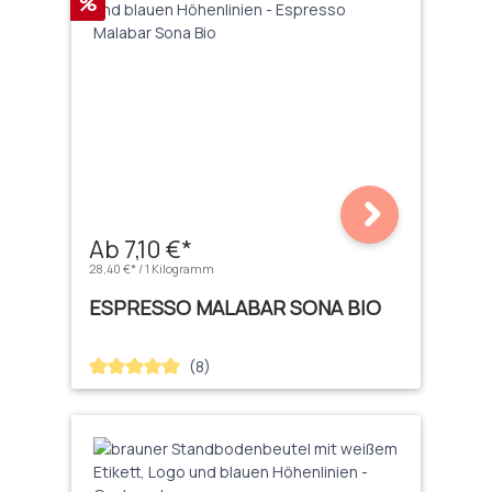
Rabatt
%
Ab 7,10 €*
28,40 €* / 1 Kilogramm
ESPRESSO MALABAR SONA BIO
(8)
Durchschnittliche Bewertung von 5 von 5 Sternen