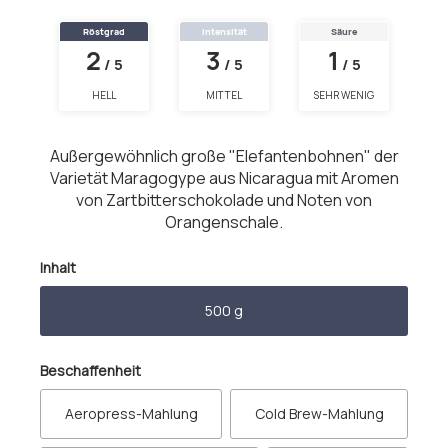
Röstgrad
Intensität
Säure
2
3
1
/ 5
/ 5
/ 5
HELL
MITTEL
SEHR WENIG
Außergewöhnlich große "Elefantenbohnen" der
Varietät Maragogype aus Nicaragua mit Aromen
von Zartbitterschokolade und Noten von
Orangenschale.
auswählen
Inhalt
500 g
auswählen
Beschaffenheit
Aeropress-Mahlung
Cold Brew-Mahlung