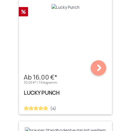
Rabatt
%
Ab 16,00 €*
32,00 €* / 1 Kilogramm
LUCKY PUNCH
(4)
Durchschnittliche Bewertung von 5 von 5 Sternen