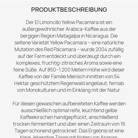
PRODUKTBESCHREIBUNG
Der El Limoncillo Yellow Pacamara ist ein
außergewöhnlicher Arabica-Kaffee aus der
bergigen Region Matagalpa in Nicaragua. Die
seltene Varietät Yellow Pacamara – eine natürliche
Mutation des Red Pacamara – wurde 2004 zufällig
auf der Farm entdeckt und überzeugt durch ein
komplexes, fruchtig-zitrisches Aroma sowie eine
feine Süße. Auf 850–1.200 Metern Höhe wird dieser
Kaffee von der Familie Mierisch inmitten von 54
Hektar geschütztem Regenwald angebaut, fernab
von Monokulturen und im Einklang mit der Natur.
Für diesen gewaschen aufbereiteten Kaffee werden
ausschließlich optimal reife, leuchtend gelbe
Kaffeekirschen handgepflückt, anschließend
trocken fermentiert und über einen Zeitraum von 16
Tagen schonend getrocknet. Das Ergebnis ist eine
klare, lebendige Tasse mit Noten von Ananas,