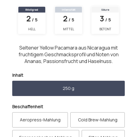
Röstgrad
Intensität
Säure
2
2
3
/ 5
/ 5
/ 5
HELL
MITTEL
BETONT
Seltener Yellow Pacamara aus Nicaragua mit
fruchtigem Geschmacksprofil und Noten von
Ananas, Passionsfrucht und Haselnuss.
auswählen
Inhalt
250 g
auswählen
Beschaffenheit
Aeropress-Mahlung
Cold Brew-Mahlung