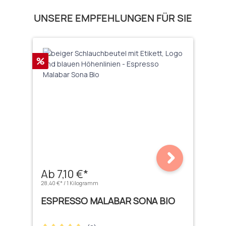
Produktgalerie überspringen
UNSERE EMPFEHLUNGEN FÜR SIE
Rabatt
%
Ab 7,10 €*
28,40 €* / 1 Kilogramm
ESPRESSO MALABAR SONA BIO