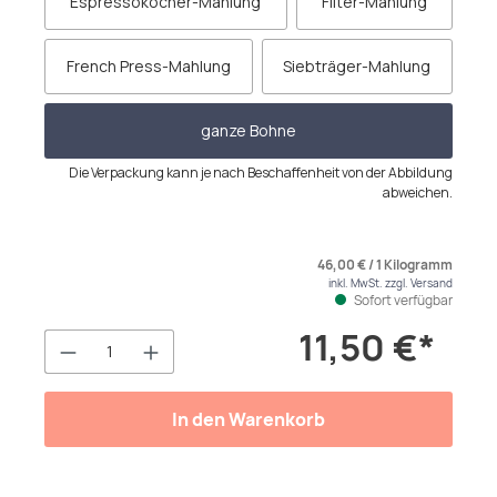
Espressokocher-Mahlung
Filter-Mahlung
French Press-Mahlung
Siebträger-Mahlung
ganze Bohne
Die Verpackung kann je nach Beschaffenheit von der Abbildung
abweichen.
46,00 € / 1 Kilogramm
inkl. MwSt. zzgl. Versand
Sofort verfügbar
11,50 €*
Produkt Anzahl: Gib den gewünschten We
In den Warenkorb