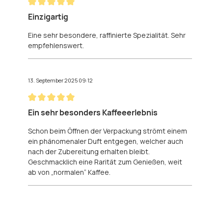
Bewertung mit 5 von 5 Sternen
Einzigartig
Eine sehr besondere, raffinierte Spezialität. Sehr
empfehlenswert.
13. September 2025 09:12
Bewertung mit 5 von 5 Sternen
Ein sehr besonders Kaffeeerlebnis
Schon beim Öffnen der Verpackung strömt einem
ein phänomenaler Duft entgegen, welcher auch
nach der Zubereitung erhalten bleibt.
Geschmacklich eine Rarität zum Genießen, weit
ab von „normalen“ Kaffee.