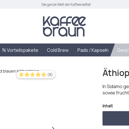
Die ganze Welt der Kaffeevielfalt
% Vorteilspakete
Cold Brew
Pads / Kapseln
Gesc
Äthiop
(8)
Durchschnittliche Bewertung von 4.88 von 5 Sternen
In Sidamo ge
sowie frucht
auswäh
Inhalt