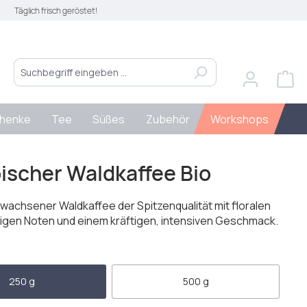
Täglich frisch geröstet!
henke
Tee
Süßes
Zubehör
Workshops
ischer Waldkaffee Bio
wachsener Waldkaffee der Spitzenqualität mit floralen
igen Noten und einem kräftigen, intensiven Geschmack.
len
250 g
500 g