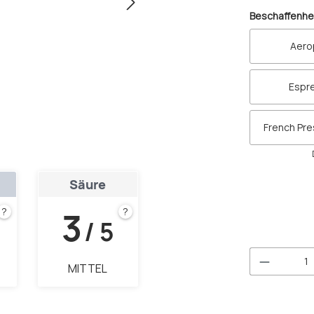
Beschaffenhe
Aero
Espr
French Pr
Säure
3
?
?
/ 5
Produkt 
MITTEL