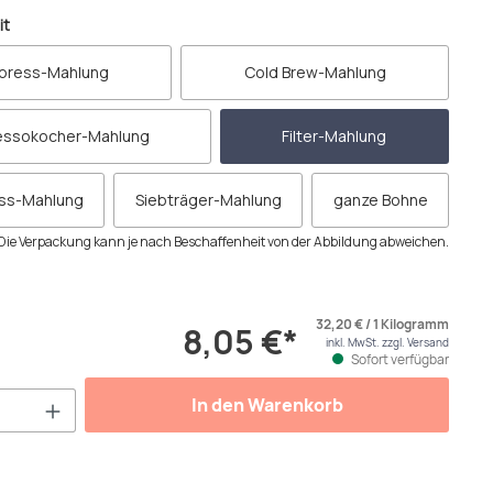
auswählen
it
press-Mahlung
Cold Brew-Mahlung
essokocher-Mahlung
Filter-Mahlung
ess-Mahlung
Siebträger-Mahlung
ganze Bohne
Die Verpackung kann je nach Beschaffenheit von der Abbildung abweichen.
32,20 € / 1 Kilogramm
8,05 €*
inkl. MwSt. zzgl. Versand
Sofort verfügbar
Anzahl: Gib den gewünschten Wert ein od
In den Warenkorb