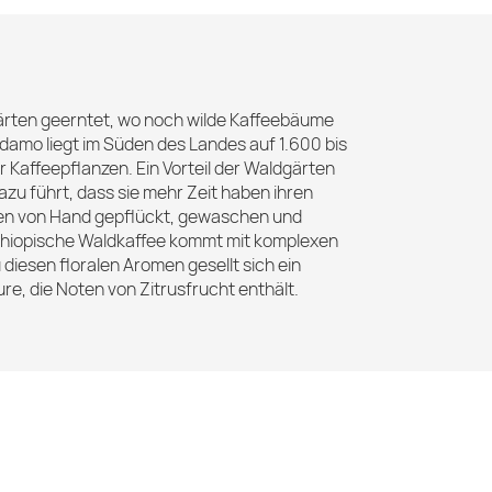
dgärten geerntet, wo noch wilde Kaffeebäume
amo liegt im Süden des Landes auf 1.600 bis
Kaffeepflanzen. Ein Vorteil der Waldgärten
azu führt, dass sie mehr Zeit haben ihren
den von Hand gepflückt, gewaschen und
Äthiopische Waldkaffee kommt mit komplexen
 diesen floralen Aromen gesellt sich ein
re, die Noten von Zitrusfrucht enthält.