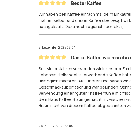
Bester Kaffee
Bewertung mit 5 von 5 Sternen
Wir haben den Kaffee einfach mal beim Einkaufen
mahlen selbst und dieser Kaffee überzeugt wirk
nachgekauft. Dazu noch regional - perfekt :)
2. Dezember 2025 08:04
Das ist Kaffee wie man ihn 
Bewertung mit 5 von 5 Sternen
Seit vielen Jahren verwenden wir in unserer Fam
Lebensmittelhandel zu erwerbende Kaffee hatte
unmöglich machten. Auf Empfehlung haben wir d
Geschmacksüberraschung war gelungen: Sehr g
Verwendung einer "guten" Kaffeemühle mit frisc
dem Haus Kaffee Braun gemacht. Inzwischen wohn
Braun nicht von diesem Kaffee abgeschnitten zu 
26. August 2020 14:05