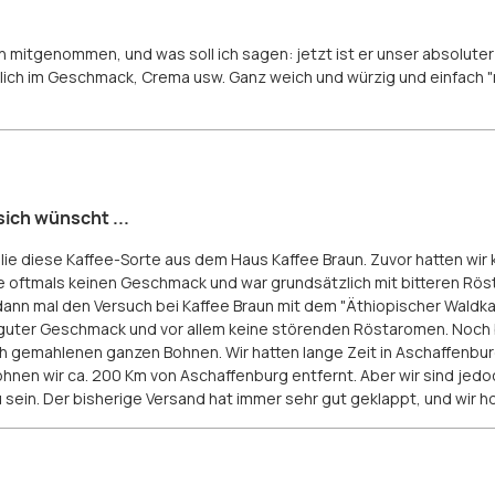
 mitgenommen, und was soll ich sagen: jetzt ist er unser absoluter 
lich im Geschmack, Crema usw. Ganz weich und würzig und einfach "
sich wünscht ...
ilie diese Kaffee-Sorte aus dem Haus Kaffee Braun. Zuvor hatten wir 
 oftmals keinen Geschmack und war grundsätzlich mit bitteren Rös
ann mal den Versuch bei Kaffee Braun mit dem "Äthiopischer Waldk
uter Geschmack und vor allem keine störenden Röstaromen. Noch 
h gemahlenen ganzen Bohnen. Wir hatten lange Zeit in Aschaffenbur
en wir ca. 200 Km von Aschaffenburg entfernt. Aber wir sind jedoc
sein. Der bisherige Versand hat immer sehr gut geklappt, und wir ho