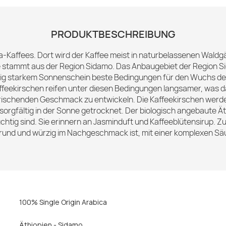
PRODUKTBESCHREIBUNG
ca-Kaffees. Dort wird der Kaffee meist in naturbelassenen Wal
 stammt aus der Region Sidamo. Das Anbaugebiet der Region Sid
ig starkem Sonnenschein beste Bedingungen für den Wuchs der 
 Kaffeekirschen reifen unter diesen Bedingungen langsamer, was d
rfrischenden Geschmack zu entwickeln. Die Kaffeekirschen wer
rgfältig in der Sonne getrocknet. Der biologisch angebaute 
uchtig sind. Sie erinnern an Jasminduft und Kaffeeblütensirup. Zu
, rund und würzig im Nachgeschmack ist, mit einer komplexen Säu
100% Single Origin Arabica
Äthiopien - Sidamo