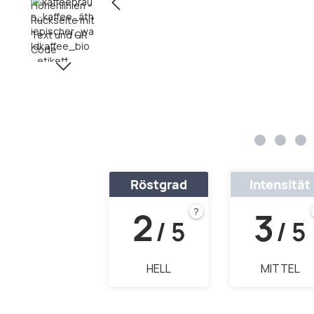
Röstgrad
Intensität
2
3
?
/ 5
/ 5
HELL
MITTEL