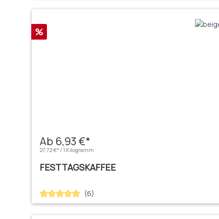
Rabatt
%
Ab 6,93 €*
27,72 €* / 1 Kilogramm
FESTTAGSKAFFEE
(6)
Durchschnittliche Bewertung von 5 von 5 Sternen