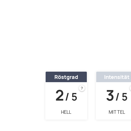
Röstgrad
Intensität
2
3
?
/ 5
/ 5
HELL
MITTEL