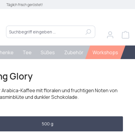
Täglich frisch geröstet!
henke
Tee
Süßes
Zubehör
Workshops
ng Glory
 Arabica-Kaffee mit floralen und fruchtigen Noten von
Jasminblüte und dunkler Schokolade.
len
500 g