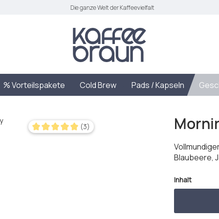
Die ganze Welt der Kaffeevielfalt
% Vorteilspakete
Cold Brew
Pads / Kapseln
Gesc
Morni
(3)
Durchschnittliche Bewertung von 5 von 5 Sternen
Vollmundiger
Blaubeere, 
auswäh
Inhalt