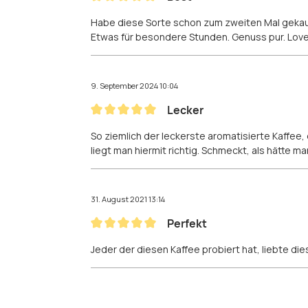
Bewertung mit 5 von 5 Sternen
Habe diese Sorte schon zum zweiten Mal gekauft.
Etwas für besondere Stunden. Genuss pur. Love 
9. September 2024 10:04
Lecker
Bewertung mit 5 von 5 Sternen
So ziemlich der leckerste aromatisierte Kaffee
liegt man hiermit richtig. Schmeckt, als hätte 
31. August 2021 13:14
Perfekt
Bewertung mit 5 von 5 Sternen
Jeder der diesen Kaffee probiert hat, liebte di