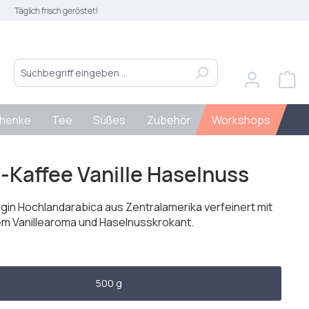
Täglich frisch geröstet!
henke
Tee
Süßes
Zubehör
Workshops
Kaffee Vanille Haselnuss
rigin Hochlandarabica aus Zentralamerika verfeinert mit
m Vanillearoma und Haselnusskrokant.
len
500 g