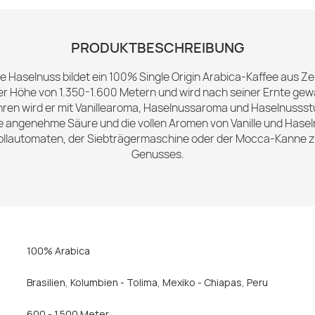
PRODUKTBESCHREIBUNG
le Haselnuss bildet ein 100% Single Origin Arabica-Kaffee aus Zen
er Höhe von 1.350-1.600 Metern und wird nach seiner Ernte g
ren wird er mit Vanillearoma, Haselnussaroma und Haselnussst
die angenehme Säure und die vollen Aromen von Vanille und Ha
 Vollautomaten, der Siebträgermaschine oder der Mocca-Kanne z
Genusses.
100% Arabica
Brasilien
, Kolumbien - Tolima
, Mexiko - Chiapas
, Peru
600 - 1.500 Meter