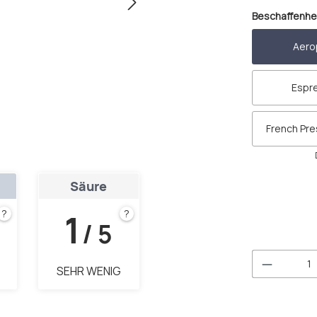
Beschaffenhe
Aero
Espr
French Pr
Säure
1
?
?
/ 5
Produkt 
SEHR WENIG