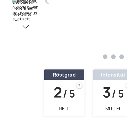
Röstgrad
Intensität
2
3
?
/ 5
/ 5
HELL
MITTEL