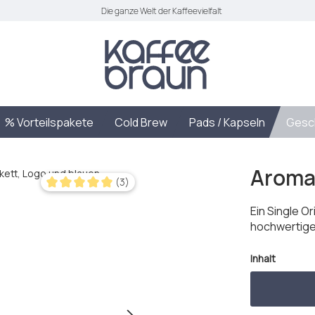
Die ganze Welt der Kaffeevielfalt
% Vorteilspakete
Cold Brew
Pads / Kapseln
Gesc
Aroma-
(3)
Durchschnittliche Bewertung von 5 von 5 Sternen
Ein Single O
hochwertige
auswäh
Inhalt