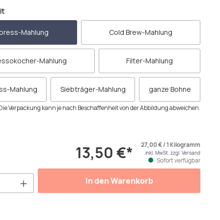
auswählen
it
press-Mahlung
Cold Brew-Mahlung
essokocher-Mahlung
Filter-Mahlung
ess-Mahlung
Siebträger-Mahlung
ganze Bohne
Die Verpackung kann je nach Beschaffenheit von der Abbildung abweichen.
27,00 € / 1 Kilogramm
13,50 €*
inkl. MwSt. zzgl. Versand
Sofort verfügbar
Anzahl: Gib den gewünschten Wert ein od
In den Warenkorb