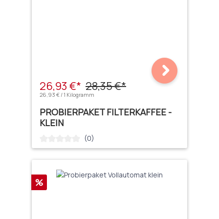
26,93 €*
28,35 €*
26,93 € / 1 Kilogramm
PROBIERPAKET FILTERKAFFEE -
KLEIN
(0)
Durchschnittliche Bewertung von 0 von 5 Sternen
Rabatt
%