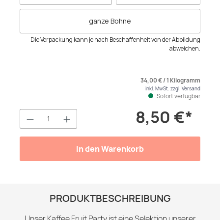
ganze Bohne
Die Verpackung kann je nach Beschaffenheit von der Abbildung
abweichen.
34,00 € / 1 Kilogramm
inkl. MwSt. zzgl. Versand
Sofort verfügbar
8,50 €*
Produkt Anzahl: Gib den gewünschten We
In den Warenkorb
PRODUKTBESCHREIBUNG
Unser Kaffee Fruit Party ist eine Selektion unserer