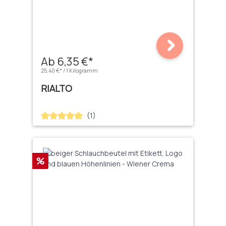
Ab 6,35 €*
25,40 €* / 1 Kilogramm
RIALTO
(1)
Durchschnittliche Bewertung von 5 von 5 Sternen
Rabatt
%