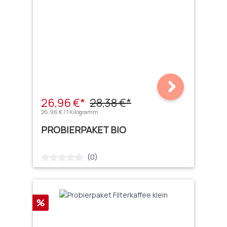
26,96 €*
28,38 €*
26,96 € / 1 Kilogramm
PROBIERPAKET BIO
(0)
Durchschnittliche Bewertung von 0 von 5 Sternen
Rabatt
%