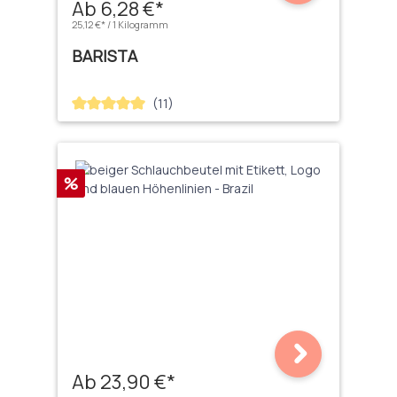
Ab 6,28 €*
25,12 €* / 1 Kilogramm
BARISTA
(11)
Durchschnittliche Bewertung von 5 von 5 Sternen
Rabatt
%
Ab 23,90 €*