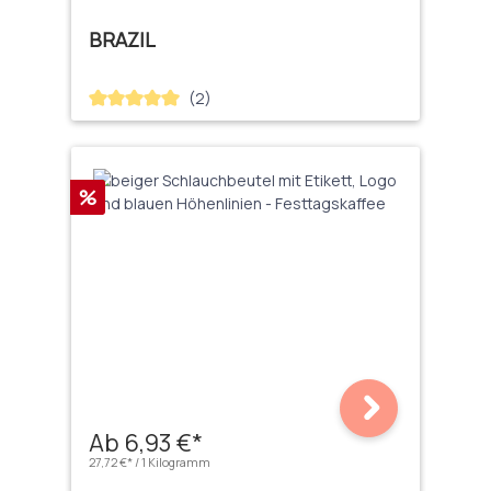
BRAZIL
(2)
Durchschnittliche Bewertung von 5 von 5 Sternen
Rabatt
%
Ab 6,93 €*
27,72 €* / 1 Kilogramm