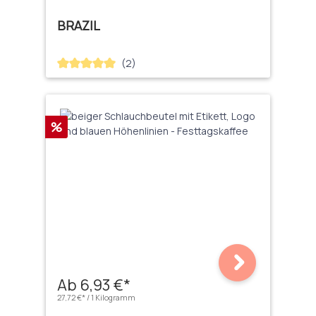
BRAZIL
(2)
Durchschnittliche Bewertung von 5 von 5 Sternen
Rabatt
%
Ab 6,93 €*
27,72 €* / 1 Kilogramm