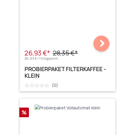
26,93 €*
28,35 €*
26,93 € / 1 Kilogramm
PROBIERPAKET FILTERKAFFEE -
KLEIN
(0)
Durchschnittliche Bewertung von 0 von 5 Sternen
Rabatt
%