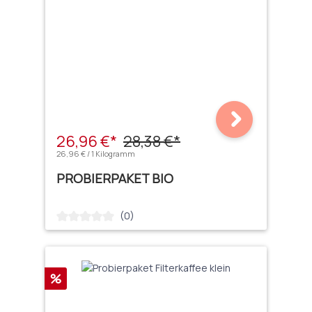
26,96 €*
28,38 €*
26,96 € / 1 Kilogramm
PROBIERPAKET BIO
(0)
Durchschnittliche Bewertung von 0 von 5 Sternen
Rabatt
%