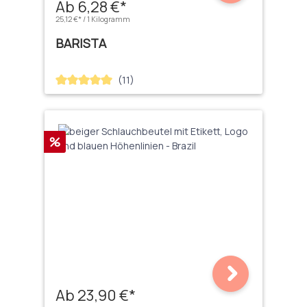
Ab 6,28 €*
25,12 €* / 1 Kilogramm
BARISTA
(11)
Durchschnittliche Bewertung von 5 von 5 Sternen
Rabatt
%
Ab 23,90 €*