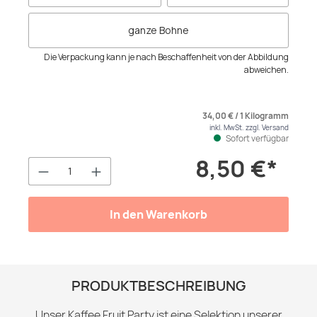
ganze Bohne
Die Verpackung kann je nach Beschaffenheit von der Abbildung
abweichen.
34,00 € / 1 Kilogramm
inkl. MwSt. zzgl. Versand
Sofort verfügbar
8,50 €*
Produkt Anzahl: Gib den gewünschten We
In den Warenkorb
PRODUKTBESCHREIBUNG
Unser Kaffee Fruit Party ist eine Selektion unserer