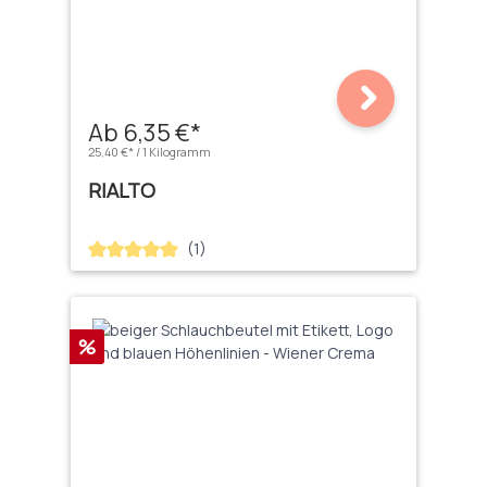
Ab 6,35 €*
25,40 €* / 1 Kilogramm
RIALTO
(1)
Durchschnittliche Bewertung von 5 von 5 Sternen
Rabatt
%