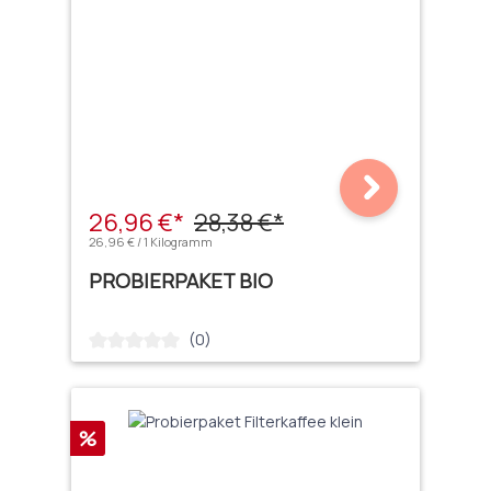
26,96 €*
28,38 €*
26,96 € / 1 Kilogramm
PROBIERPAKET BIO
(0)
Durchschnittliche Bewertung von 0 von 5 Sternen
Rabatt
%