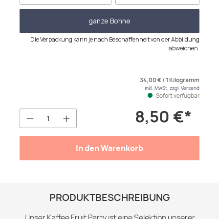
ganze Bohne
Die Verpackung kann je nach Beschaffenheit von der Abbildung
abweichen.
34,00 € / 1 Kilogramm
inkl. MwSt. zzgl. Versand
Sofort verfügbar
8,50 €*
Produkt Anzahl: Gib den gewünschten We
In den Warenkorb
PRODUKTBESCHREIBUNG
Unser Kaffee Fruit Party ist eine Selektion unserer