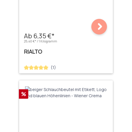
Ab 6,35 €*
25,40 €* / 1 Kilogramm
RIALTO
(1)
Durchschnittliche Bewertung von 5 von 5 Sternen
Rabatt
%