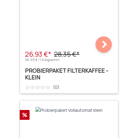
26,93 €*
28,35 €*
26,93 € / 1 Kilogramm
PROBIERPAKET FILTERKAFFEE -
KLEIN
(0)
Durchschnittliche Bewertung von 0 von 5 Sternen
Rabatt
%