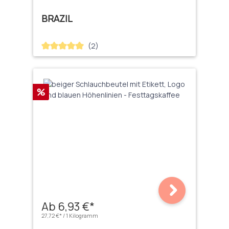
BRAZIL
(2)
Durchschnittliche Bewertung von 5 von 5 Sternen
Rabatt
%
Ab 6,93 €*
27,72 €* / 1 Kilogramm