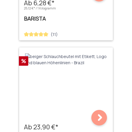
Ab 6,28 €*
25,12 €* / 1 Kilogramm
BARISTA
(11)
Durchschnittliche Bewertung von 5 von 5 Sternen
Rabatt
%
Ab 23,90 €*