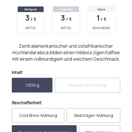
Röstgrad
Intensität
Säure
3
3
1
/ 5
/ 5
/ 5
MITTEL
MITTEL
SEHR WENIG
Zentralamerikanischer und ostafrikanischer
Hochlandarabica bilden einen mildwürzigen Kaffee
mit einem vollmundigem und weichem Geschmack.
auswählen
Inhalt
1.000 g
1 Karton (8 x 1.000g)
(Diese Option ist zurzeit nich
auswählen
Beschaffenheit
Cold Brew-Mahlung
Siebträger-Mahlung