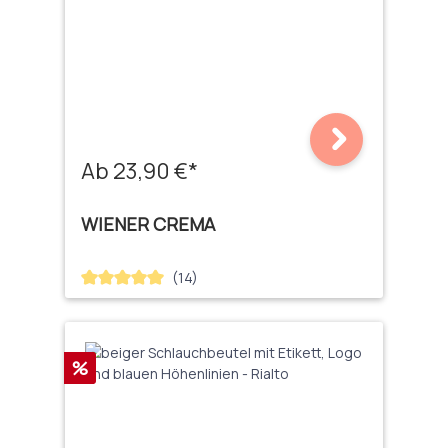
Ab 23,90 €*
WIENER CREMA
(14)
Durchschnittliche Bewertung von 5 von 5 Sternen
Rabatt
%