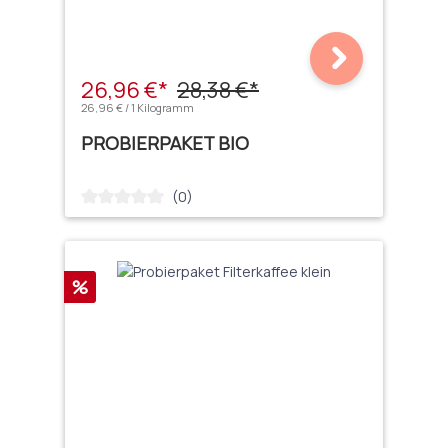
26,96 €*
28,38 €*
26,96 € / 1 Kilogramm
PROBIERPAKET BIO
(0)
Durchschnittliche Bewertung von 0 von 5 Sternen
Rabatt
%