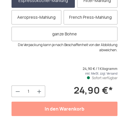
Espressokocher-Mahlung
Filter-Mahlung
Aeropress-Mahlung
French Press-Mahlung
ganze Bohne
Die Verpackung kann je nach Beschaffenheit von der Abbildung
abweichen.
24,90 € / 1 Kilogramm
inkl. MwSt. zzgl. Versand
Sofort verfügbar
24,90 €*
Produkt Anzahl: Gib den gewünschten We
In den Warenkorb