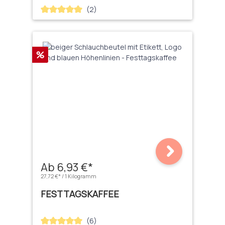
(2)
Durchschnittliche Bewertung von 5 von 5 Sternen
Rabatt
%
Ab 6,93 €*
27,72 €* / 1 Kilogramm
FESTTAGSKAFFEE
(6)
Durchschnittliche Bewertung von 5 von 5 Sternen