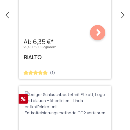
Ab 6,35 €*
25,40 €* / 1 Kilogramm
RIALTO
(1)
Durchschnittliche Bewertung von 5 von 5 Sternen
Rabatt
%