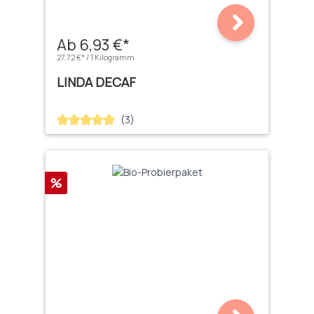
Ab 6,93 €*
27,72 €* / 1 Kilogramm
LINDA DECAF
(3)
Durchschnittliche Bewertung von 5 von 5 Sternen
Rabatt
%