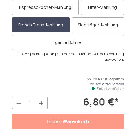
Espressokocher-Mahlung
Filter-Mahlung
French Press-Mahlung
Siebträger-Mahlung
ganze Bohne
Die Verpackung kann je nach Beschaffenheit von der Abbildung
abweichen.
27,20 € / 1 Kilogramm
inkl. MwSt. zzgl. Versand
Sofort verfügbar
6,80 €*
Produkt Anzahl: Gib den gewünschten We
In den Warenkorb