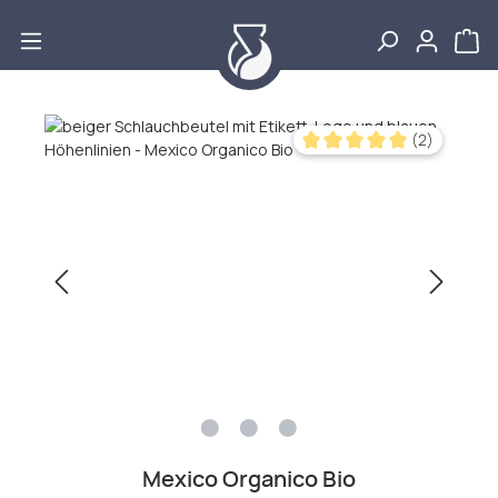
Zum Hauptinhalt springen
Bildergalerie überspringen
(2)
Durchschnittliche Bewertu
Mexico Organico Bio