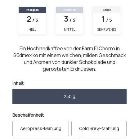
Röstgrad
Intensität
Säure
2
3
1
/ 5
/ 5
/ 5
HELL
MITTEL
SEHR WENIG
Ein Hochlandkaffee von der Farm El Chorro in
Südmexiko mit einem weichen, milden Geschmack
und Aromen von dunkler Schokolade und
gerösteten Erdnüssen.
auswählen
Inhalt
250 g
auswählen
Beschaffenheit
Aeropress-Mahlung
Cold Brew-Mahlung