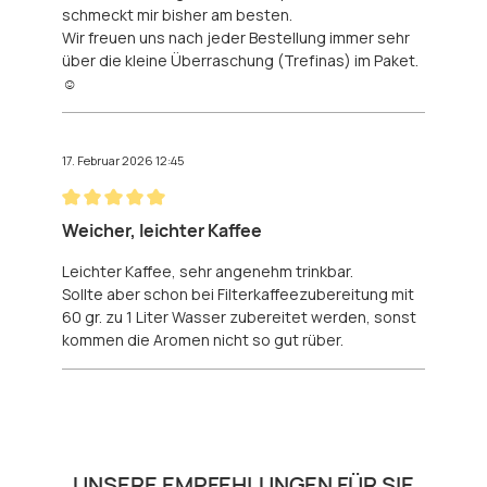
schmeckt mir bisher am besten.
Wir freuen uns nach jeder Bestellung immer sehr
über die kleine Überraschung (Trefinas) im Paket.
☺️
17. Februar 2026 12:45
Bewertung mit 5 von 5 Sternen
Weicher, leichter Kaffee
Leichter Kaffee, sehr angenehm trinkbar.
Sollte aber schon bei Filterkaffeezubereitung mit
60 gr. zu 1 Liter Wasser zubereitet werden, sonst
kommen die Aromen nicht so gut rüber.
Produktgalerie überspringen
UNSERE EMPFEHLUNGEN FÜR SIE