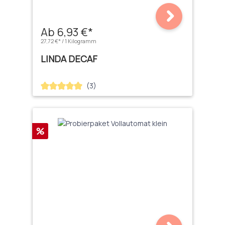
Ab 6,93 €*
27,72 €* / 1 Kilogramm
LINDA DECAF
(3)
Durchschnittliche Bewertung von 5 von 5 Sternen
Rabatt
%