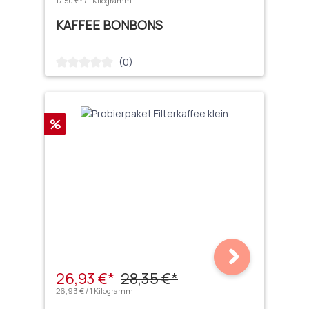
17,50 €* / 1 Kilogramm
KAFFEE BONBONS
(0)
Durchschnittliche Bewertung von 0 von 5 Sternen
Rabatt
%
26,93 €*
28,35 €*
26,93 € / 1 Kilogramm