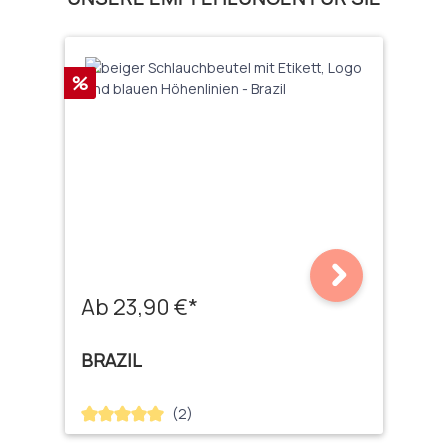
Rabatt
%
Ab 23,90 €*
BRAZIL
(2)
Durchschnittliche Bewertung von 5 von 5 Sternen