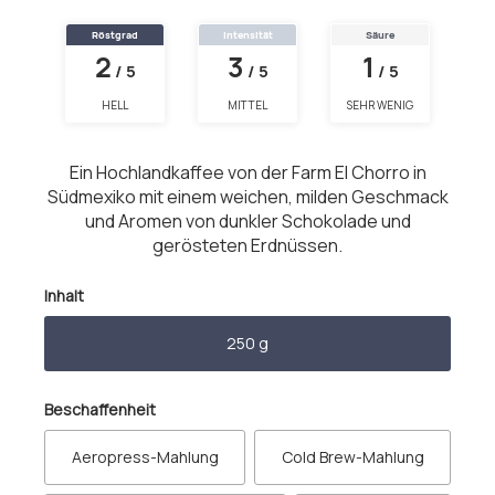
Röstgrad
Intensität
Säure
2
3
1
/ 5
/ 5
/ 5
HELL
MITTEL
SEHR WENIG
Ein Hochlandkaffee von der Farm El Chorro in
Südmexiko mit einem weichen, milden Geschmack
und Aromen von dunkler Schokolade und
gerösteten Erdnüssen.
auswählen
Inhalt
250 g
auswählen
Beschaffenheit
Aeropress-Mahlung
Cold Brew-Mahlung