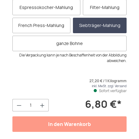
Espressokocher-Mahlung
Filter-Mahlung
French Press-Mahlung
Siebträger-Mahlung
ganze Bohne
Die Verpackung kann je nach Beschaffenheit von der Abbildung
abweichen.
27,20 € / 1 Kilogramm
inkl. MwSt. zzgl. Versand
Sofort verfügbar
6,80 €*
Produkt Anzahl: Gib den gewünschten We
In den Warenkorb