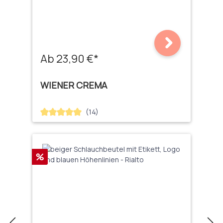
Ab 23,90 €*
WIENER CREMA
(14)
Durchschnittliche Bewertung von 5 von 5 Sternen
Rabatt
%