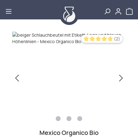
Zum Hauptinhalt springen
Bildergalerie überspringen
(2)
Durchschnittliche Bewertu
Mexico Organico Bio