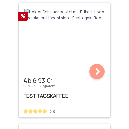
Rabatt
%
Ab 6,93 €*
27,72 €* / 1 Kilogramm
FESTTAGSKAFFEE
(6)
Durchschnittliche Bewertung von 5 von 5 Sternen