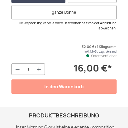
ganze Bohne
Die Verpackung kann je nach Beschaffenheit von der Abbildung
abweichen.
32,00 € / 1 Kilogramm
inkl. MwSt. zzgl. Versand
Sofort verfügbar
16,00 €*
Produkt Anzahl: Gib den gewünschten We
In den Warenkorb
PRODUKTBESCHREIBUNG
Unser Morning Glory ist eine elegante Komposition