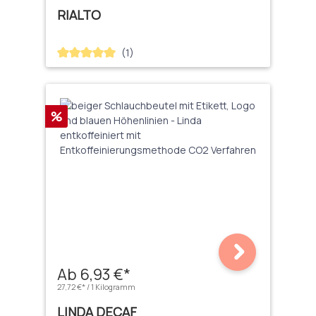
RIALTO
(1)
Durchschnittliche Bewertung von 5 von 5 Sternen
Rabatt
%
Ab 6,93 €*
27,72 €* / 1 Kilogramm
LINDA DECAF