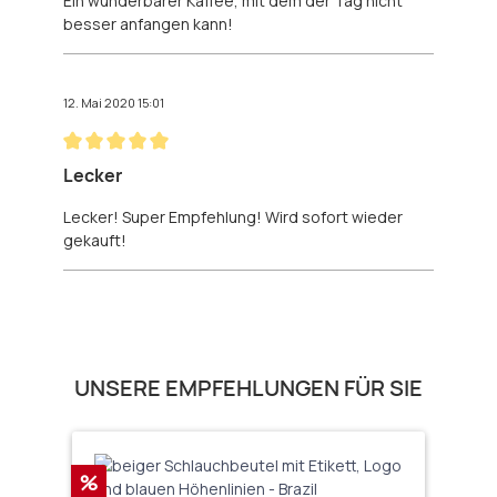
Ein wunderbarer Kaffee, mit dem der Tag nicht
besser anfangen kann!
12. Mai 2020 15:01
Bewertung mit 5 von 5 Sternen
Lecker
Lecker! Super Empfehlung! Wird sofort wieder
gekauft!
Produktgalerie überspringen
UNSERE EMPFEHLUNGEN FÜR SIE
Rabatt
%