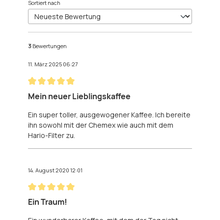
Sortiert nach
3
Bewertungen
11. März 2025 06:27
Bewertung mit 5 von 5 Sternen
Mein neuer Lieblingskaffee
Ein super toller, ausgewogener Kaffee. Ich bereite
ihn sowohl mit der Chemex wie auch mit dem
Hario-Filter zu.
14. August 2020 12:01
Bewertung mit 5 von 5 Sternen
Ein Traum!