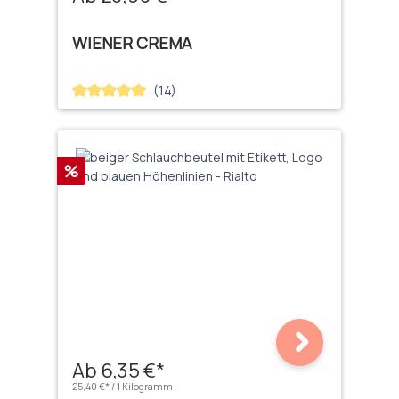
WIENER CREMA
(14)
Durchschnittliche Bewertung von 5 von 5 Sternen
Rabatt
%
Ab 6,35 €*
25,40 €* / 1 Kilogramm