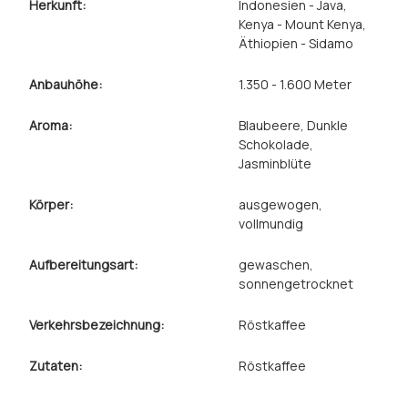
Herkunft:
Indonesien - Java
,
Kenya - Mount Kenya
,
Äthiopien - Sidamo
Anbauhöhe:
1.350 - 1.600 Meter
Aroma:
Blaubeere
, Dunkle
Schokolade
,
Jasminblüte
Körper:
ausgewogen
,
vollmundig
Aufbereitungsart:
gewaschen
,
sonnengetrocknet
Verkehrsbezeichnung:
Röstkaffee
Zutaten:
Röstkaffee