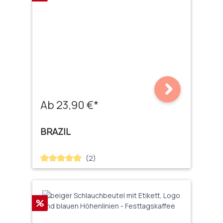
Ab 23,90 €*
BRAZIL
(2)
Durchschnittliche Bewertung von 5 von 5 Sternen
Rabatt
%