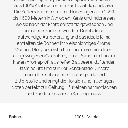
aus 100% Arabicabohnen aus Ostafrika und Java.
Die Kaffeekirschen reifen in Höhenlagen von 1.350
bis 1.600 Metern in Äthiopien, Kenia und Indonesien,
wo sie nach der Ernte sorgfältig gewaschen und
sonnengetrocknet werden. Durch diese
aufwendige Aufbereitung und das ideale Klima
entfalten die Bohnen ihr vielschichtiges Aroma.
Morning Glory begeistert mit einem vollmundigen,
ausgewogenen Charakter, feiner Säure und einem
klaren Aromaprofil aus reifer Blaubeere, duftender
Jasminblüte und dunkler Schokolade. Unsere
besonders schonende Röstung reduziert
Bitterstoffe und bringt die floralen und fruchtigen
Noten perfekt zur Geltung – für einen harmonischen
und ausdrucksstarken Kaffeegenuss.
Bohne:
100% Arabica