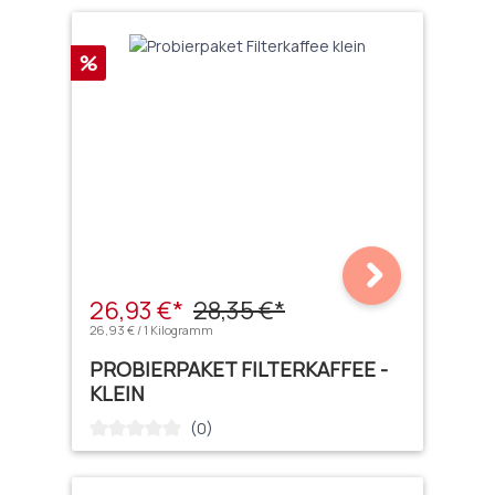
Rabatt
%
26,93 €*
28,35 €*
26,93 € / 1 Kilogramm
PROBIERPAKET FILTERKAFFEE -
KLEIN
(0)
Durchschnittliche Bewertung von 0 von 5 Sternen