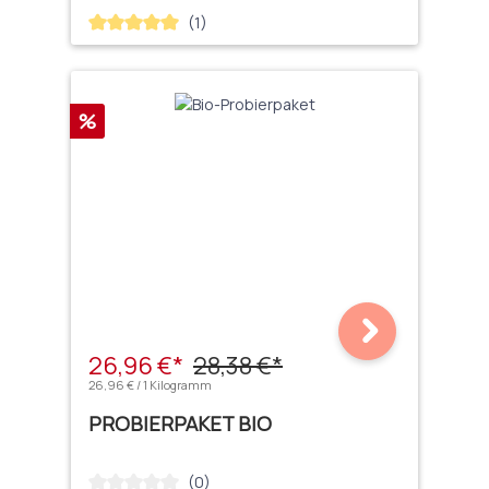
(1)
Durchschnittliche Bewertung von 5 von 5 Sternen
Rabatt
%
26,96 €*
28,38 €*
26,96 € / 1 Kilogramm
PROBIERPAKET BIO
(0)
Durchschnittliche Bewertung von 0 von 5 Sternen