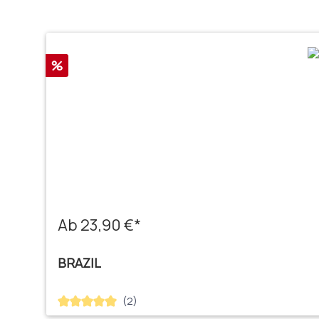
Produktgalerie überspringen
Rabatt
%
Ab 23,90 €*
BRAZIL
(2)
Durchschnittliche Bewertung von 5 von 5 Sternen