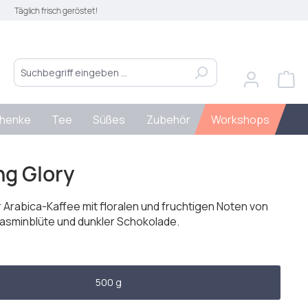
Täglich frisch geröstet!
henke
Tee
Süßes
Zubehör
Workshops
ng Glory
 Arabica-Kaffee mit floralen und fruchtigen Noten von
Jasminblüte und dunkler Schokolade.
len
500 g